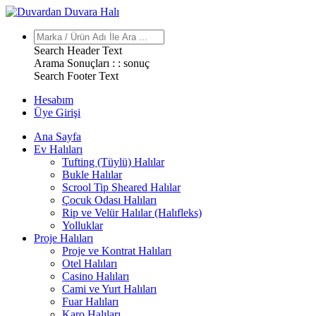
Search Header Text
Arama Sonuçları : :
sonuç
Search Footer Text
Hesabım
Üye Girişi
Ana Sayfa
Ev Halıları
Tufting (Tüylü) Halılar
Bukle Halılar
Scrool Tip Sheared Halılar
Çocuk Odası Halıları
Rip ve Velür Halılar (Halıfleks)
Yolluklar
Proje Halıları
Proje ve Kontrat Halıları
Otel Halıları
Casino Halıları
Cami ve Yurt Halıları
Fuar Halıları
Karo Halıları