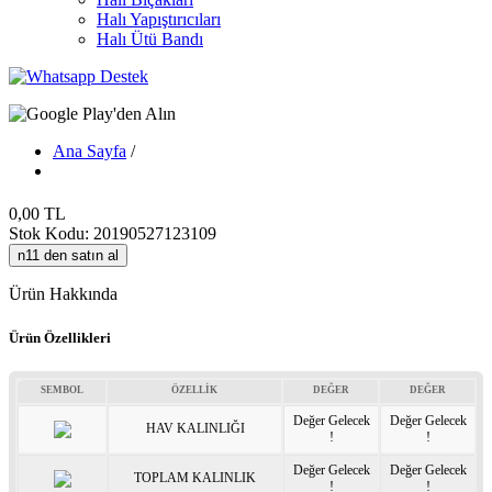
Halı Yapıştırıcıları
Halı Ütü Bandı
Ana Sayfa
/
0,00 TL
Stok Kodu: 20190527123109
n11 den satın al
Ürün Hakkında
Ürün Özellikleri
SEMBOL
ÖZELLİK
DEĞER
DEĞER
Değer Gelecek
Değer Gelecek
HAV KALINLIĞI
!
!
Değer Gelecek
Değer Gelecek
TOPLAM KALINLIK
!
!