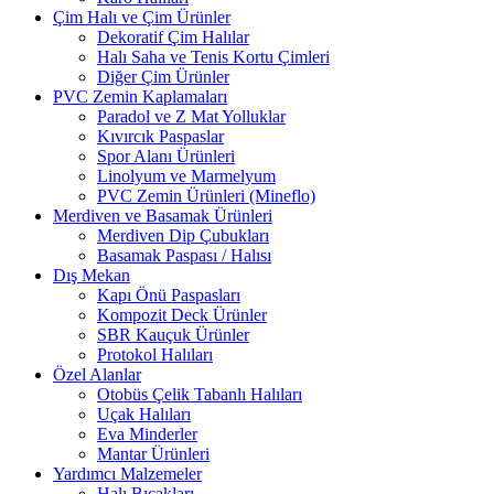
Çim Halı ve Çim Ürünler
Dekoratif Çim Halılar
Halı Saha ve Tenis Kortu Çimleri
Diğer Çim Ürünler
PVC Zemin Kaplamaları
Paradol ve Z Mat Yolluklar
Kıvırcık Paspaslar
Spor Alanı Ürünleri
Linolyum ve Marmelyum
PVC Zemin Ürünleri (Mineflo)
Merdiven ve Basamak Ürünleri
Merdiven Dip Çubukları
Basamak Paspası / Halısı
Dış Mekan
Kapı Önü Paspasları
Kompozit Deck Ürünler
SBR Kauçuk Ürünler
Protokol Halıları
Özel Alanlar
Otobüs Çelik Tabanlı Halıları
Uçak Halıları
Eva Minderler
Mantar Ürünleri
Yardımcı Malzemeler
Halı Bıçakları