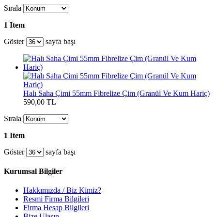
Sırala
1 Item
Göster
sayfa başı
Halı Saha Çimi 55mm Fibrelize Çim (Granül Ve Kum Hariç)
590,00 TL
Sırala
1 Item
Göster
sayfa başı
Kurumsal Bilgiler
Hakkımızda / Biz Kimiz?
Resmi Firma Bilgileri
Firma Hesap Bilgileri
Bize Ulaşın