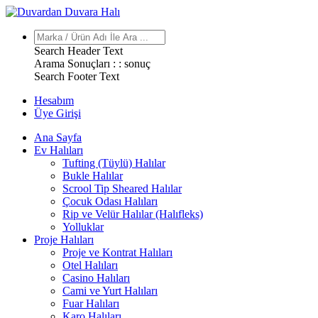
Search Header Text
Arama Sonuçları : :
sonuç
Search Footer Text
Hesabım
Üye Girişi
Ana Sayfa
Ev Halıları
Tufting (Tüylü) Halılar
Bukle Halılar
Scrool Tip Sheared Halılar
Çocuk Odası Halıları
Rip ve Velür Halılar (Halıfleks)
Yolluklar
Proje Halıları
Proje ve Kontrat Halıları
Otel Halıları
Casino Halıları
Cami ve Yurt Halıları
Fuar Halıları
Karo Halıları