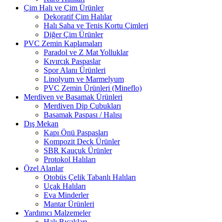
Çim Halı ve Çim Ürünler
Dekoratif Çim Halılar
Halı Saha ve Tenis Kortu Çimleri
Diğer Çim Ürünler
PVC Zemin Kaplamaları
Paradol ve Z Mat Yolluklar
Kıvırcık Paspaslar
Spor Alanı Ürünleri
Linolyum ve Marmelyum
PVC Zemin Ürünleri (Mineflo)
Merdiven ve Basamak Ürünleri
Merdiven Dip Çubukları
Basamak Paspası / Halısı
Dış Mekan
Kapı Önü Paspasları
Kompozit Deck Ürünler
SBR Kauçuk Ürünler
Protokol Halıları
Özel Alanlar
Otobüs Çelik Tabanlı Halıları
Uçak Halıları
Eva Minderler
Mantar Ürünleri
Yardımcı Malzemeler
Halı Bıçakları