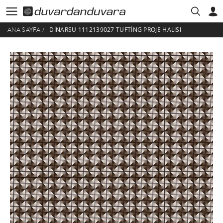
DINARSU 1112139027 TUFTING PROJE HALISI
ANA SAYFA
/
HESABIM
ÜYE GIRIŞI