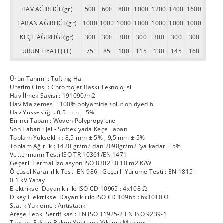
HAV AĞIRLIĞI (gr)
500
600
800
1000
1200
1400
1600
TABAN AĞIRLIĞI (gr)
1000
1000
1000
1000
1000
1000
1000
KEÇE AĞIRLIĞI (gr)
300
300
300
300
300
300
300
ÜRÜN FİYATI (TL)
75
85
100
115
130
145
160
Ürün Tanımı : Tufting Halı
Üretim Cinsi : Chromojet Baskı Teknolojisi
Hav İlmek Sayısı : 191090/m2
Hav Malzemesi : 100% polyamide solution dyed 6
Hav Yüksekliği : 8,5 mm ± 5%
Birinci Taban : Woven Polypropylene
Son Taban : Jel - Softex yada Keçe Taban
Toplam Yükseklik : 8,5 mm ± 5% , 9,5 mm ± 5%
Toplam Ağırlık : 1420 gr/m2 dan 2090gr/m2 'ya kadar ± 5%
Vettermann Testi ISO TR 10361/EN 1471
Geçerli Termal İzolasyon ISO 8302 : 0.10 m2 K/W
Ölçüsel Kararlılık Testi EN 986 : Geçerli Yürüme Testi : EN 1815 :
0.1 kV Yatay
Elektriksel Dayanıklılık: ISO CD 10965 : 4x108 Ω
Dikey Elektriksel Dayanıklılık: ISO CD 10965 : 6x1010 Ω
Statik Yükleme : Antistatik
Ateşe Tepki Sertifikası: EN ISO 11925-2 EN ISO 9239-1
Tavsiye Edilen Bakım Yöntemi: Yıkama Makinesi.