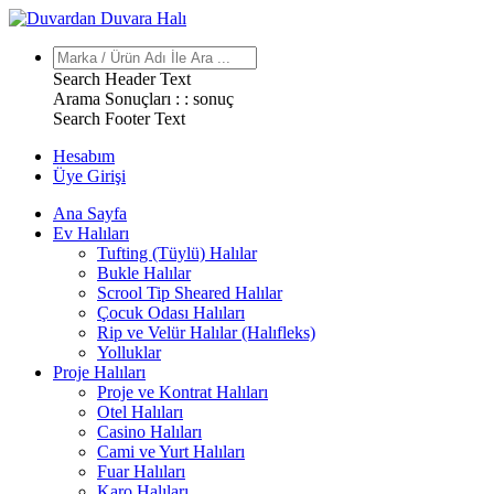
Search Header Text
Arama Sonuçları : :
sonuç
Search Footer Text
Hesabım
Üye Girişi
Ana Sayfa
Ev Halıları
Tufting (Tüylü) Halılar
Bukle Halılar
Scrool Tip Sheared Halılar
Çocuk Odası Halıları
Rip ve Velür Halılar (Halıfleks)
Yolluklar
Proje Halıları
Proje ve Kontrat Halıları
Otel Halıları
Casino Halıları
Cami ve Yurt Halıları
Fuar Halıları
Karo Halıları