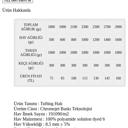
n11 den satın al
Ürün Hakkında
TOPLAM
1800
1900
2100
2300
2500
2700
2900
AĞIRLIK (gr)
HAV AĞIRLIĞI
500
600
800
1000
1200
1400
1600
(gr)
TABAN
1000
1000
1000
1000
1000
1000
1000
AĞIRLIĞI (gr)
KEÇE AĞIRLIĞI
300
300
300
300
300
300
300
(gr)
ÜRÜN FİYATI
75
85
100
115
130
145
160
(TL)
Ürün Tanımı : Tufting Halı
Üretim Cinsi : Chromojet Baskı Teknolojisi
Hav İlmek Sayısı : 191090/m2
Hav Malzemesi : 100% polyamide solution dyed 6
Hav Yüksekliği : 8,5 mm ± 5%