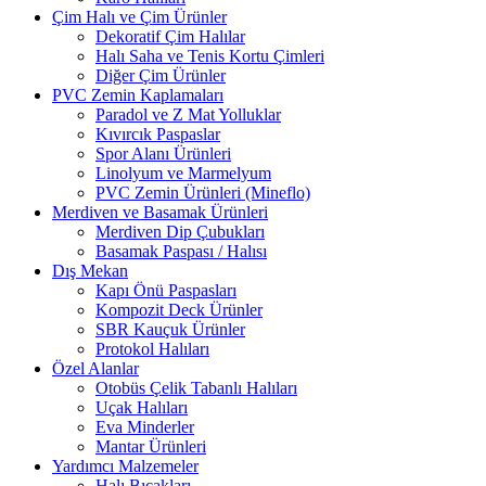
Çim Halı ve Çim Ürünler
Dekoratif Çim Halılar
Halı Saha ve Tenis Kortu Çimleri
Diğer Çim Ürünler
PVC Zemin Kaplamaları
Paradol ve Z Mat Yolluklar
Kıvırcık Paspaslar
Spor Alanı Ürünleri
Linolyum ve Marmelyum
PVC Zemin Ürünleri (Mineflo)
Merdiven ve Basamak Ürünleri
Merdiven Dip Çubukları
Basamak Paspası / Halısı
Dış Mekan
Kapı Önü Paspasları
Kompozit Deck Ürünler
SBR Kauçuk Ürünler
Protokol Halıları
Özel Alanlar
Otobüs Çelik Tabanlı Halıları
Uçak Halıları
Eva Minderler
Mantar Ürünleri
Yardımcı Malzemeler
Halı Bıçakları