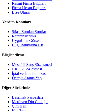
Resmi Firma Bilgileri
Firma Hesap Bilgileri
Bize Ulaşın
Yardım Konuları
Sıkça Sorulan Sorular
Referanslarımız
Uygulama Görselleri
Bilgi Bankasına Git
Bilgilendirme
Mesafeli Satış Sözleşmesi
Gizlilik Sözleşmesi
İptal ve İade Politikası
Detaylı Arama Yap
Diğer Sitelerimiz
Basamak Paspasları
Merdiven Dip Çubuğu
Çim Halı
Halıfleks