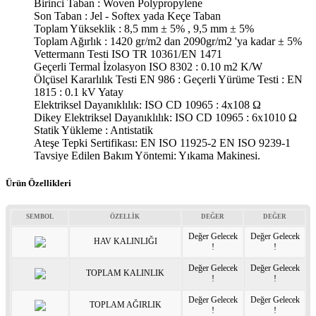
Birinci Taban : Woven Polypropylene
Son Taban : Jel - Softex yada Keçe Taban
Toplam Yükseklik : 8,5 mm ± 5% , 9,5 mm ± 5%
Toplam Ağırlık : 1420 gr/m2 dan 2090gr/m2 'ya kadar ± 5%
Vettermann Testi ISO TR 10361/EN 1471
Geçerli Termal İzolasyon ISO 8302 : 0.10 m2 K/W
Ölçüsel Kararlılık Testi EN 986 : Geçerli Yürüme Testi : EN
1815 : 0.1 kV Yatay
Elektriksel Dayanıklılık: ISO CD 10965 : 4x108 Ω
Dikey Elektriksel Dayanıklılık: ISO CD 10965 : 6x1010 Ω
Statik Yükleme : Antistatik
Ateşe Tepki Sertifikası: EN ISO 11925-2 EN ISO 9239-1
Tavsiye Edilen Bakım Yöntemi: Yıkama Makinesi.
Ürün Özellikleri
SEMBOL
ÖZELLİK
DEĞER
DEĞER
Değer Gelecek
Değer Gelecek
HAV KALINLIĞI
!
!
Değer Gelecek
Değer Gelecek
TOPLAM KALINLIK
!
!
Değer Gelecek
Değer Gelecek
TOPLAM AĞIRLIK
!
!