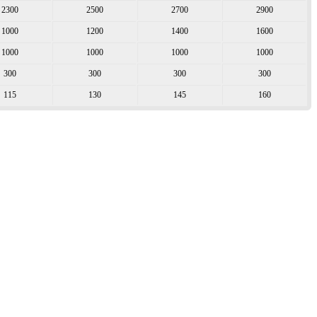
2300
2500
2700
2900
1000
1200
1400
1600
1000
1000
1000
1000
300
300
300
300
115
130
145
160