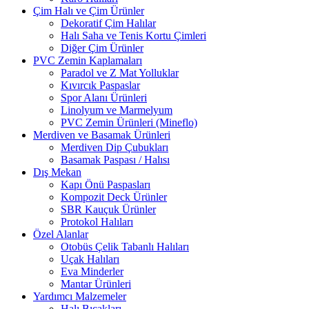
Çim Halı ve Çim Ürünler
Dekoratif Çim Halılar
Halı Saha ve Tenis Kortu Çimleri
Diğer Çim Ürünler
PVC Zemin Kaplamaları
Paradol ve Z Mat Yolluklar
Kıvırcık Paspaslar
Spor Alanı Ürünleri
Linolyum ve Marmelyum
PVC Zemin Ürünleri (Mineflo)
Merdiven ve Basamak Ürünleri
Merdiven Dip Çubukları
Basamak Paspası / Halısı
Dış Mekan
Kapı Önü Paspasları
Kompozit Deck Ürünler
SBR Kauçuk Ürünler
Protokol Halıları
Özel Alanlar
Otobüs Çelik Tabanlı Halıları
Uçak Halıları
Eva Minderler
Mantar Ürünleri
Yardımcı Malzemeler
Halı Bıçakları