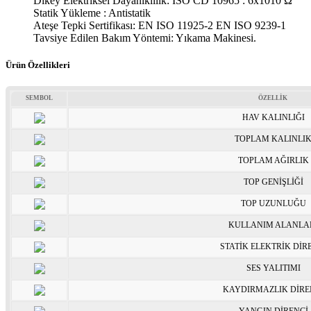
Dikey Elektriksel Dayanıklılık: ISO CD 10965 : 6x1010 Ω
Statik Yükleme : Antistatik
Ateşe Tepki Sertifikası: EN ISO 11925-2 EN ISO 9239-1
Tavsiye Edilen Bakım Yöntemi: Yıkama Makinesi.
Ürün Özellikleri
SEMBOL
ÖZELLİK
HAV KALINLIĞI
TOPLAM KALINLI
TOPLAM AĞIRLIK
TOP GENİŞLİĞİ
TOP UZUNLUĞU
KULLANIM ALANLA
STATİK ELEKTRİK DİR
SES YALITIMI
KAYDIRMAZLIK DİRE