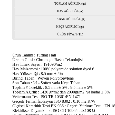
TOPLAM AĞIRLIK (gr)
HAV AĞIRLIĞI (gr)
TABAN AĞIRLIĞI (gr)
KEÇE AĞIRLIĞI (gr)
ÜRÜN FİYATI (TL)
Ürün Tanımı : Tufting Halı
Üretim Cinsi : Chromojet Baskı Teknolojisi
Hav İlmek Sayısı : 191090/m2
Hav Malzemesi : 100% polyamide solution dyed 6
Hav Yüksekliği : 8,5 mm ± 5%
Birinci Taban : Woven Polypropylene
Son Taban : Jel - Softex yada Keçe Taban
Toplam Yükseklik : 8,5 mm ± 5% , 9,5 mm ± 5%
Toplam Ağırlık : 1420 gr/m2 dan 2090gr/m2 'ya kadar ± 5%
Vettermann Testi ISO TR 10361/EN 1471
Geçerli Termal İzolasyon ISO 8302 : 0.10 m2 K/W
Ölçüsel Kararlılık Testi EN 986 : Geçerli Yürüme Testi : EN 1
Elektriksel Dayanıklılık: ISO CD 10965 : 4x108 Ω