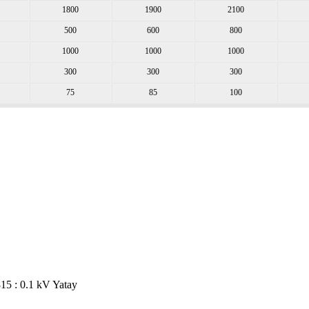
1800
1900
2100
500
600
800
1000
1000
1000
300
300
300
75
85
100
815 : 0.1 kV Yatay