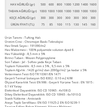
HAV AĞIRLIĞI (gr)
500
600
800
1000
1200
1400
1600
TABAN AĞIRLIĞI (gr)
1000
1000
1000
1000
1000
1000
1000
KEÇE AĞIRLIĞI (gr)
300
300
300
300
300
300
300
ÜRÜN FİYATI (TL)
75
85
100
115
130
145
160
Ürün Tanımı : Tufting Halı
Üretim Cinsi : Chromojet Baskı Teknolojisi
Hav İlmek Sayısı : 191090/m2
Hav Malzemesi : 100% polyamide solution dyed 6
Hav Yüksekliği : 8,5 mm ± 5%
Birinci Taban : Woven Polypropylene
Son Taban : Jel - Softex yada Keçe Taban
Toplam Yükseklik : 8,5 mm ± 5% , 9,5 mm ± 5%
Toplam Ağırlık : 1420 gr/m2 dan 2090gr/m2 'ya kadar ± 5%
Vettermann Testi ISO TR 10361/EN 1471
Geçerli Termal İzolasyon ISO 8302 : 0.10 m2 K/W
Ölçüsel Kararlılık Testi EN 986 : Geçerli Yürüme Testi : EN 1815 :
0.1 kV Yatay
Elektriksel Dayanıklılık: ISO CD 10965 : 4x108 Ω
Dikey Elektriksel Dayanıklılık: ISO CD 10965 : 6x1010 Ω
Statik Yükleme : Antistatik
Ateşe Tepki Sertifikası: EN ISO 11925-2 EN ISO 9239-1
Tavsiye Edilen Bakım Yöntemi: Yıkama Makinesi.