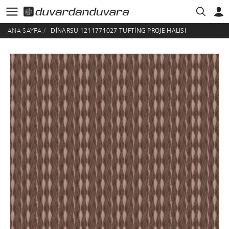
DINARSU 1211771027 TUFTING PROJE HALISI
ANA SAYFA
/
HESABIM
ÜYE GIRIŞI