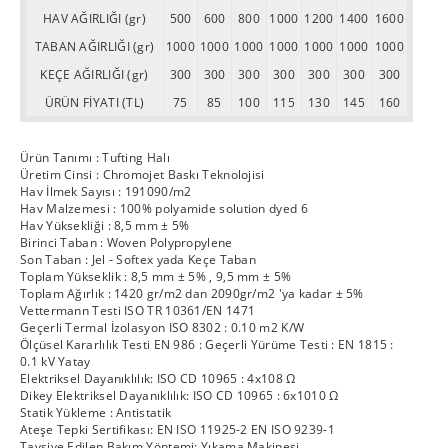
HAV AĞIRLIĞI (gr)
500
600
800
1000
1200
1400
1600
TABAN AĞIRLIĞI (gr)
1000
1000
1000
1000
1000
1000
1000
KEÇE AĞIRLIĞI (gr)
300
300
300
300
300
300
300
ÜRÜN FİYATI (TL)
75
85
100
115
130
145
160
Ürün Tanımı : Tufting Halı
Üretim Cinsi : Chromojet Baskı Teknolojisi
Hav İlmek Sayısı : 191090/m2
Hav Malzemesi : 100% polyamide solution dyed 6
Hav Yüksekliği : 8,5 mm ± 5%
Birinci Taban : Woven Polypropylene
Son Taban : Jel - Softex yada Keçe Taban
Toplam Yükseklik : 8,5 mm ± 5% , 9,5 mm ± 5%
Toplam Ağırlık : 1420 gr/m2 dan 2090gr/m2 'ya kadar ± 5%
Vettermann Testi ISO TR 10361/EN 1471
Geçerli Termal İzolasyon ISO 8302 : 0.10 m2 K/W
Ölçüsel Kararlılık Testi EN 986 : Geçerli Yürüme Testi : EN 1815 :
0.1 kV Yatay
Elektriksel Dayanıklılık: ISO CD 10965 : 4x108 Ω
Dikey Elektriksel Dayanıklılık: ISO CD 10965 : 6x1010 Ω
Statik Yükleme : Antistatik
Ateşe Tepki Sertifikası: EN ISO 11925-2 EN ISO 9239-1
Tavsiye Edilen Bakım Yöntemi: Yıkama Makinesi.