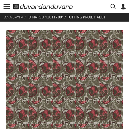
DINARSU 1301170017 TUFTING PROJE HALISI
ANA SAYFA
/
HESABIM
ÜYE GIRIŞI