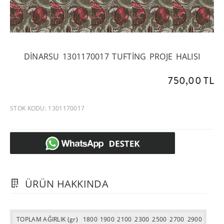
DINARSU 1301170017 TUFTING PROJE HALISI
750,00 TL
STOK KODU: 1301170017
ÜRÜN HAKKINDA
TOPLAM AĞIRLIK (gr)
1800
1900
2100
2300
2500
2700
2900