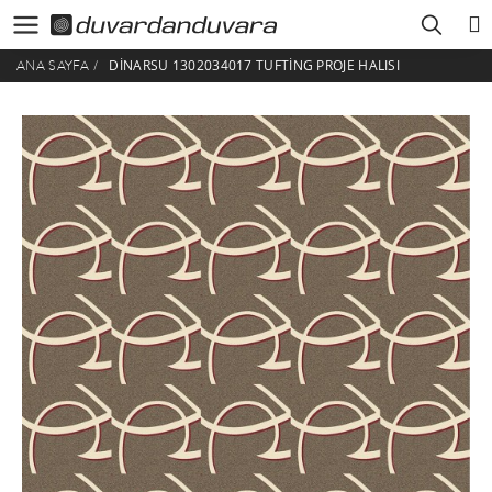
DINARSU 1302034017 TUFTING PROJE HALISI
ANA SAYFA
/
HESABIM
ÜYE GIRIŞI