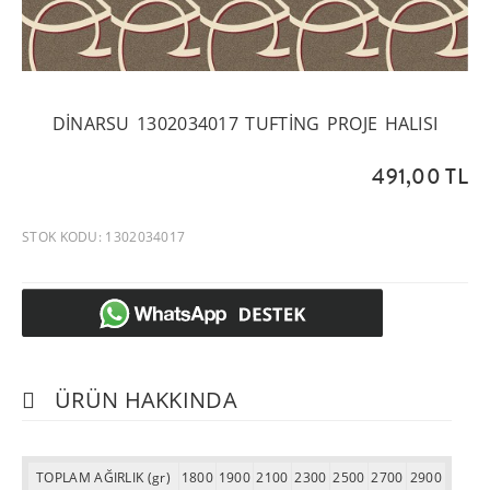
DINARSU 1302034017 TUFTING PROJE HALISI
491,00 TL
STOK KODU: 1302034017
ÜRÜN HAKKINDA
TOPLAM AĞIRLIK (gr)
1800
1900
2100
2300
2500
2700
2900