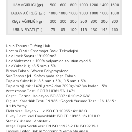
HAV AĞIRLIĞI (gr)
500
600
800
1000
1200
1400
1600
TABAN AĞIRLIĞI (gr)
1000
1000
1000
1000
1000
1000
1000
KEÇE AĞIRLIĞI (gr)
300
300
300
300
300
300
300
ÜRÜN FİYATI (TL)
75
85
100
115
130
145
160
Ürün Tanımı : Tufting Halı
Üretim Cinsi : Chromojet Baskı Teknolojisi
Hav İlmek Sayısı : 191090/m2
Hav Malzemesi : 100% polyamide solution dyed 6
Hav Yüksekliği : 8,5 mm ± 5%
Birinci Taban : Woven Polypropylene
Son Taban : Jel - Softex yada Keçe Taban
Toplam Yükseklik : 8,5 mm ± 5% , 9,5 mm ± 5%
Toplam Ağırlık : 1420 gr/m2 dan 2090gr/m2 'ya kadar ± 5%
Vettermann Testi ISO TR 10361/EN 1471
Geçerli Termal İzolasyon ISO 8302 : 0.10 m2 K/W
Ölçüsel Kararlılık Testi EN 986 : Geçerli Yürüme Testi : EN 1815 :
0.1 kV Yatay
Elektriksel Dayanıklılık: ISO CD 10965 : 4x108 Ω
Dikey Elektriksel Dayanıklılık: ISO CD 10965 : 6x1010 Ω
Statik Yükleme : Antistatik
Ateşe Tepki Sertifikası: EN ISO 11925-2 EN ISO 9239-1
Tavsiye Edilen Bakım Yöntemi: Yıkama Makinesi.