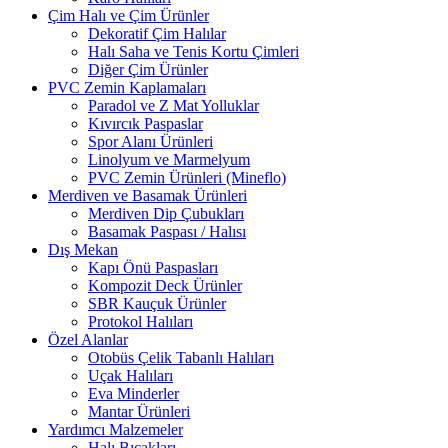
Çim Halı ve Çim Ürünler
Dekoratif Çim Halılar
Halı Saha ve Tenis Kortu Çimleri
Diğer Çim Ürünler
PVC Zemin Kaplamaları
Paradol ve Z Mat Yolluklar
Kıvırcık Paspaslar
Spor Alanı Ürünleri
Linolyum ve Marmelyum
PVC Zemin Ürünleri (Mineflo)
Merdiven ve Basamak Ürünleri
Merdiven Dip Çubukları
Basamak Paspası / Halısı
Dış Mekan
Kapı Önü Paspasları
Kompozit Deck Ürünler
SBR Kauçuk Ürünler
Protokol Halıları
Özel Alanlar
Otobüs Çelik Tabanlı Halıları
Uçak Halıları
Eva Minderler
Mantar Ürünleri
Yardımcı Malzemeler
Halı Bıçakları