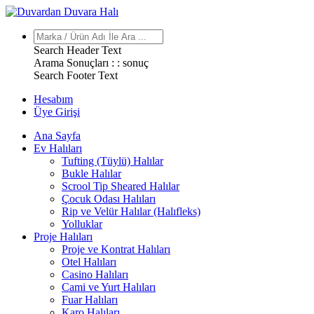
Search Header Text
Arama Sonuçları : :
sonuç
Search Footer Text
Hesabım
Üye Girişi
Ana Sayfa
Ev Halıları
Tufting (Tüylü) Halılar
Bukle Halılar
Scrool Tip Sheared Halılar
Çocuk Odası Halıları
Rip ve Velür Halılar (Halıfleks)
Yolluklar
Proje Halıları
Proje ve Kontrat Halıları
Otel Halıları
Casino Halıları
Cami ve Yurt Halıları
Fuar Halıları
Karo Halıları