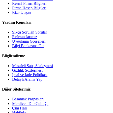
Resmi Firma Bilgileri
Firma Hesap Bilgileri
Bize Ulaşın
Yardım Konuları
Sıkça Sorulan Sorular
Referanslarımız
Uygulama Görselleri
Bilgi Bankasına Git
Bilgilendirme
Mesafeli Satış Sözleşmesi
Gizlilik Sözleşmesi
İptal ve İade Politikası
Detaylı Arama Yap
Diğer Sitelerimiz
Basamak Paspasları
Merdiven Dip Çubuğu
Çim Halı
Halıfleks