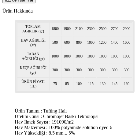
n11 den satın al
Ürün Hakkında
TOPLAM
1800
1900
2100
2300
2500
2700
2900
AĞIRLIK (gr)
HAV AĞIRLIĞI
500
600
800
1000
1200
1400
1600
(gr)
TABAN
1000
1000
1000
1000
1000
1000
1000
AĞIRLIĞI (gr)
KEÇE AĞIRLIĞI
300
300
300
300
300
300
300
(gr)
ÜRÜN FİYATI
75
85
100
115
130
145
160
(TL)
Ürün Tanımı : Tufting Halı
Üretim Cinsi : Chromojet Baskı Teknolojisi
Hav İlmek Sayısı : 191090/m2
Hav Malzemesi : 100% polyamide solution dyed 6
Hav Yüksekliği : 8,5 mm ± 5%