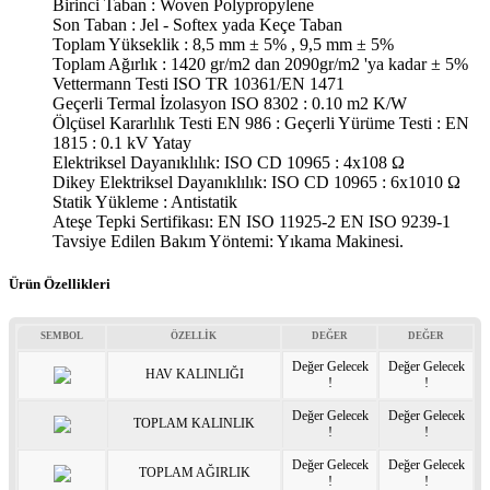
Birinci Taban : Woven Polypropylene
Son Taban : Jel - Softex yada Keçe Taban
Toplam Yükseklik : 8,5 mm ± 5% , 9,5 mm ± 5%
Toplam Ağırlık : 1420 gr/m2 dan 2090gr/m2 'ya kadar ± 5%
Vettermann Testi ISO TR 10361/EN 1471
Geçerli Termal İzolasyon ISO 8302 : 0.10 m2 K/W
Ölçüsel Kararlılık Testi EN 986 : Geçerli Yürüme Testi : EN
1815 : 0.1 kV Yatay
Elektriksel Dayanıklılık: ISO CD 10965 : 4x108 Ω
Dikey Elektriksel Dayanıklılık: ISO CD 10965 : 6x1010 Ω
Statik Yükleme : Antistatik
Ateşe Tepki Sertifikası: EN ISO 11925-2 EN ISO 9239-1
Tavsiye Edilen Bakım Yöntemi: Yıkama Makinesi.
Ürün Özellikleri
SEMBOL
ÖZELLİK
DEĞER
DEĞER
Değer Gelecek
Değer Gelecek
HAV KALINLIĞI
!
!
Değer Gelecek
Değer Gelecek
TOPLAM KALINLIK
!
!
Değer Gelecek
Değer Gelecek
TOPLAM AĞIRLIK
!
!