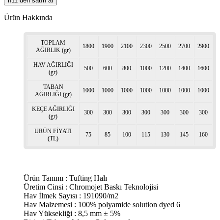
n11 den satın al
Ürün Hakkında
TOPLAM
1800
1900
2100
2300
2500
2700
2900
AĞIRLIK (gr)
HAV AĞIRLIĞI
500
600
800
1000
1200
1400
1600
(gr)
TABAN
1000
1000
1000
1000
1000
1000
1000
AĞIRLIĞI (gr)
KEÇE AĞIRLIĞI
300
300
300
300
300
300
300
(gr)
ÜRÜN FİYATI
75
85
100
115
130
145
160
(TL)
Ürün Tanımı : Tufting Halı
Üretim Cinsi : Chromojet Baskı Teknolojisi
Hav İlmek Sayısı : 191090/m2
Hav Malzemesi : 100% polyamide solution dyed 6
Hav Yüksekliği : 8,5 mm ± 5%