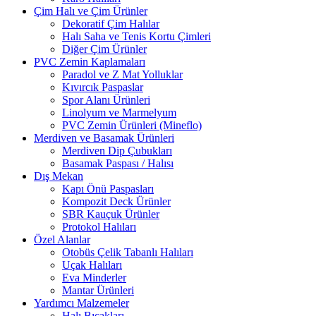
Çim Halı ve Çim Ürünler
Dekoratif Çim Halılar
Halı Saha ve Tenis Kortu Çimleri
Diğer Çim Ürünler
PVC Zemin Kaplamaları
Paradol ve Z Mat Yolluklar
Kıvırcık Paspaslar
Spor Alanı Ürünleri
Linolyum ve Marmelyum
PVC Zemin Ürünleri (Mineflo)
Merdiven ve Basamak Ürünleri
Merdiven Dip Çubukları
Basamak Paspası / Halısı
Dış Mekan
Kapı Önü Paspasları
Kompozit Deck Ürünler
SBR Kauçuk Ürünler
Protokol Halıları
Özel Alanlar
Otobüs Çelik Tabanlı Halıları
Uçak Halıları
Eva Minderler
Mantar Ürünleri
Yardımcı Malzemeler
Halı Bıçakları