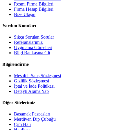
Resmi Firma Bilgileri
Firma Hesap Bilgileri
Bize Ulaşın
Yardım Konuları
Sıkça Sorulan Sorular
Referanslarımız
Uygulama Görselleri
Bilgi Bankasına Git
Bilgilendirme
Mesafeli Satış Sözleşmesi
Gizlilik Sözleşmesi
İptal ve İade Politikası
Detaylı Arama Yap
Diğer Sitelerimiz
Basamak Paspasları
Merdiven Dip Çubuğu
Çim Halı
Halıfleks