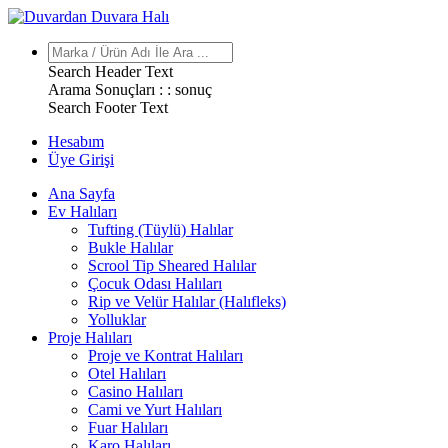
Search Header Text
Arama Sonuçları : :
sonuç
Search Footer Text
Hesabım
Üye Girişi
Ana Sayfa
Ev Halıları
Tufting (Tüylü) Halılar
Bukle Halılar
Scrool Tip Sheared Halılar
Çocuk Odası Halıları
Rip ve Velür Halılar (Halıfleks)
Yolluklar
Proje Halıları
Proje ve Kontrat Halıları
Otel Halıları
Casino Halıları
Cami ve Yurt Halıları
Fuar Halıları
Karo Halıları