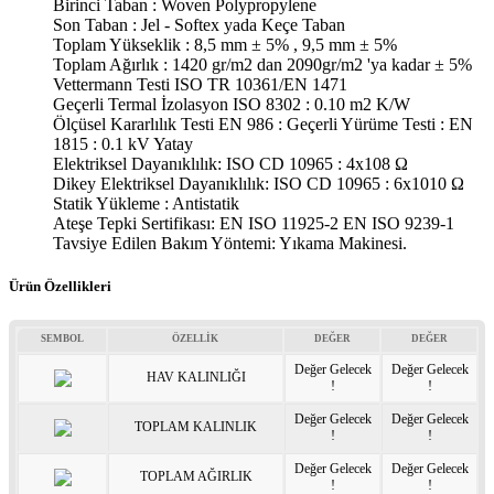
Birinci Taban : Woven Polypropylene
Son Taban : Jel - Softex yada Keçe Taban
Toplam Yükseklik : 8,5 mm ± 5% , 9,5 mm ± 5%
Toplam Ağırlık : 1420 gr/m2 dan 2090gr/m2 'ya kadar ± 5%
Vettermann Testi ISO TR 10361/EN 1471
Geçerli Termal İzolasyon ISO 8302 : 0.10 m2 K/W
Ölçüsel Kararlılık Testi EN 986 : Geçerli Yürüme Testi : EN
1815 : 0.1 kV Yatay
Elektriksel Dayanıklılık: ISO CD 10965 : 4x108 Ω
Dikey Elektriksel Dayanıklılık: ISO CD 10965 : 6x1010 Ω
Statik Yükleme : Antistatik
Ateşe Tepki Sertifikası: EN ISO 11925-2 EN ISO 9239-1
Tavsiye Edilen Bakım Yöntemi: Yıkama Makinesi.
Ürün Özellikleri
SEMBOL
ÖZELLİK
DEĞER
DEĞER
Değer Gelecek
Değer Gelecek
HAV KALINLIĞI
!
!
Değer Gelecek
Değer Gelecek
TOPLAM KALINLIK
!
!
Değer Gelecek
Değer Gelecek
TOPLAM AĞIRLIK
!
!