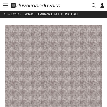
DINARSU AMBIANCE 24 TUFTING HALI
ANA SAYFA
/
HESABIM
ÜYE GIRIŞI