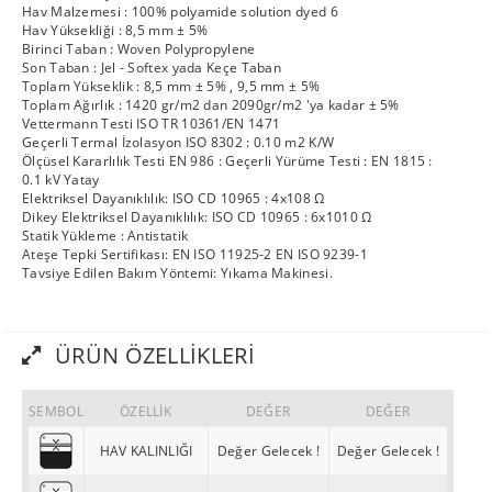
Hav Malzemesi : 100% polyamide solution dyed 6
Hav Yüksekliği : 8,5 mm ± 5%
Birinci Taban : Woven Polypropylene
Son Taban : Jel - Softex yada Keçe Taban
Toplam Yükseklik : 8,5 mm ± 5% , 9,5 mm ± 5%
Toplam Ağırlık : 1420 gr/m2 dan 2090gr/m2 'ya kadar ± 5%
Vettermann Testi ISO TR 10361/EN 1471
Geçerli Termal İzolasyon ISO 8302 : 0.10 m2 K/W
Ölçüsel Kararlılık Testi EN 986 : Geçerli Yürüme Testi : EN 1815 :
0.1 kV Yatay
Elektriksel Dayanıklılık: ISO CD 10965 : 4x108 Ω
Dikey Elektriksel Dayanıklılık: ISO CD 10965 : 6x1010 Ω
Statik Yükleme : Antistatik
Ateşe Tepki Sertifikası: EN ISO 11925-2 EN ISO 9239-1
Tavsiye Edilen Bakım Yöntemi: Yıkama Makinesi.
ÜRÜN ÖZELLIKLERI
SEMBOL
ÖZELLİK
DEĞER
DEĞER
HAV KALINLIĞI
Değer Gelecek !
Değer Gelecek !