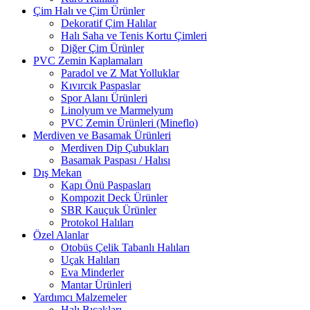
Çim Halı ve Çim Ürünler
Dekoratif Çim Halılar
Halı Saha ve Tenis Kortu Çimleri
Diğer Çim Ürünler
PVC Zemin Kaplamaları
Paradol ve Z Mat Yolluklar
Kıvırcık Paspaslar
Spor Alanı Ürünleri
Linolyum ve Marmelyum
PVC Zemin Ürünleri (Mineflo)
Merdiven ve Basamak Ürünleri
Merdiven Dip Çubukları
Basamak Paspası / Halısı
Dış Mekan
Kapı Önü Paspasları
Kompozit Deck Ürünler
SBR Kauçuk Ürünler
Protokol Halıları
Özel Alanlar
Otobüs Çelik Tabanlı Halıları
Uçak Halıları
Eva Minderler
Mantar Ürünleri
Yardımcı Malzemeler
Halı Bıçakları