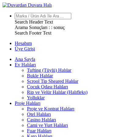
Search Header Text
Arama Sonuçları : :
sonuç
Search Footer Text
Hesabım
Üye Girişi
Ana Sayfa
Ev Halıları
Tufting (Tüylü) Halılar
Bukle Halılar
Scrool Tip Sheared Halılar
Çocuk Odası Halıları
Rip ve Velür Halılar (Halıfleks)
Yolluklar
Proje Halıları
Proje ve Kontrat Halıları
Otel Halıları
Casino Halıları
Cami ve Yurt Halıları
Fuar Halıları
Karo Halıları