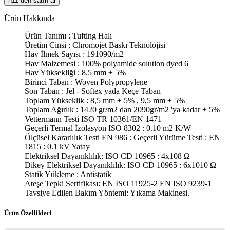
n11 den satın al
Ürün Hakkında
Ürün Tanımı : Tufting Halı
Üretim Cinsi : Chromojet Baskı Teknolojisi
Hav İlmek Sayısı : 191090/m2
Hav Malzemesi : 100% polyamide solution dyed 6
Hav Yüksekliği : 8,5 mm ± 5%
Birinci Taban : Woven Polypropylene
Son Taban : Jel - Softex yada Keçe Taban
Toplam Yükseklik : 8,5 mm ± 5% , 9,5 mm ± 5%
Toplam Ağırlık : 1420 gr/m2 dan 2090gr/m2 'ya kadar ± 5%
Vettermann Testi ISO TR 10361/EN 1471
Geçerli Termal İzolasyon ISO 8302 : 0.10 m2 K/W
Ölçüsel Kararlılık Testi EN 986 : Geçerli Yürüme Testi : EN
1815 : 0.1 kV Yatay
Elektriksel Dayanıklılık: ISO CD 10965 : 4x108 Ω
Dikey Elektriksel Dayanıklılık: ISO CD 10965 : 6x1010 Ω
Statik Yükleme : Antistatik
Ateşe Tepki Sertifikası: EN ISO 11925-2 EN ISO 9239-1
Tavsiye Edilen Bakım Yöntemi: Yıkama Makinesi.
Ürün Özellikleri