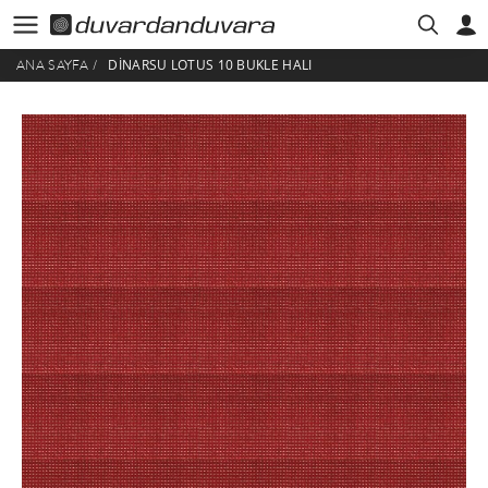
DINARSU LOTUS 10 BUKLE HALI
ANA SAYFA
/
HESABIM
ÜYE GIRIŞI