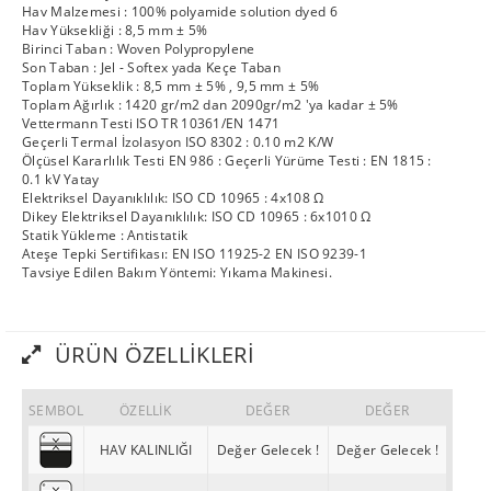
Hav Malzemesi : 100% polyamide solution dyed 6
Hav Yüksekliği : 8,5 mm ± 5%
Birinci Taban : Woven Polypropylene
Son Taban : Jel - Softex yada Keçe Taban
Toplam Yükseklik : 8,5 mm ± 5% , 9,5 mm ± 5%
Toplam Ağırlık : 1420 gr/m2 dan 2090gr/m2 'ya kadar ± 5%
Vettermann Testi ISO TR 10361/EN 1471
Geçerli Termal İzolasyon ISO 8302 : 0.10 m2 K/W
Ölçüsel Kararlılık Testi EN 986 : Geçerli Yürüme Testi : EN 1815 :
0.1 kV Yatay
Elektriksel Dayanıklılık: ISO CD 10965 : 4x108 Ω
Dikey Elektriksel Dayanıklılık: ISO CD 10965 : 6x1010 Ω
Statik Yükleme : Antistatik
Ateşe Tepki Sertifikası: EN ISO 11925-2 EN ISO 9239-1
Tavsiye Edilen Bakım Yöntemi: Yıkama Makinesi.
ÜRÜN ÖZELLIKLERI
SEMBOL
ÖZELLİK
DEĞER
DEĞER
HAV KALINLIĞI
Değer Gelecek !
Değer Gelecek !