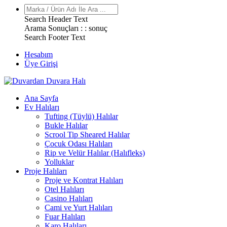
Search Header Text
Arama Sonuçları : :
sonuç
Search Footer Text
Hesabım
Üye Girişi
Ana Sayfa
Ev Halıları
Tufting (Tüylü) Halılar
Bukle Halılar
Scrool Tip Sheared Halılar
Çocuk Odası Halıları
Rip ve Velür Halılar (Halıfleks)
Yolluklar
Proje Halıları
Proje ve Kontrat Halıları
Otel Halıları
Casino Halıları
Cami ve Yurt Halıları
Fuar Halıları
Karo Halıları