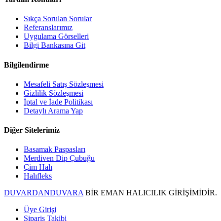
Sıkça Sorulan Sorular
Referanslarımız
Uygulama Görselleri
Bilgi Bankasına Git
Bilgilendirme
Mesafeli Satış Sözleşmesi
Gizlilik Sözleşmesi
İptal ve İade Politikası
Detaylı Arama Yap
Diğer Sitelerimiz
Basamak Paspasları
Merdiven Dip Çubuğu
Çim Halı
Halıfleks
DUVARDANDUVARA
BİR EMAN HALICILIK GİRİŞİMİDİR.
Üye Girişi
Sipariş Takibi