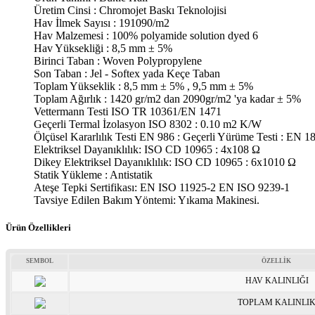
Üretim Cinsi : Chromojet Baskı Teknolojisi
Hav İlmek Sayısı : 191090/m2
Hav Malzemesi : 100% polyamide solution dyed 6
Hav Yüksekliği : 8,5 mm ± 5%
Birinci Taban : Woven Polypropylene
Son Taban : Jel - Softex yada Keçe Taban
Toplam Yükseklik : 8,5 mm ± 5% , 9,5 mm ± 5%
Toplam Ağırlık : 1420 gr/m2 dan 2090gr/m2 'ya kadar ± 5%
Vettermann Testi ISO TR 10361/EN 1471
Geçerli Termal İzolasyon ISO 8302 : 0.10 m2 K/W
Ölçüsel Kararlılık Testi EN 986 : Geçerli Yürüme Testi : EN 1
Elektriksel Dayanıklılık: ISO CD 10965 : 4x108 Ω
Dikey Elektriksel Dayanıklılık: ISO CD 10965 : 6x1010 Ω
Statik Yükleme : Antistatik
Ateşe Tepki Sertifikası: EN ISO 11925-2 EN ISO 9239-1
Tavsiye Edilen Bakım Yöntemi: Yıkama Makinesi.
Ürün Özellikleri
SEMBOL
ÖZELLİK
HAV KALINLIĞI
TOPLAM KALINLI