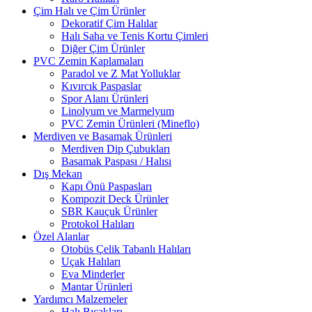
Çim Halı ve Çim Ürünler
Dekoratif Çim Halılar
Halı Saha ve Tenis Kortu Çimleri
Diğer Çim Ürünler
PVC Zemin Kaplamaları
Paradol ve Z Mat Yolluklar
Kıvırcık Paspaslar
Spor Alanı Ürünleri
Linolyum ve Marmelyum
PVC Zemin Ürünleri (Mineflo)
Merdiven ve Basamak Ürünleri
Merdiven Dip Çubukları
Basamak Paspası / Halısı
Dış Mekan
Kapı Önü Paspasları
Kompozit Deck Ürünler
SBR Kauçuk Ürünler
Protokol Halıları
Özel Alanlar
Otobüs Çelik Tabanlı Halıları
Uçak Halıları
Eva Minderler
Mantar Ürünleri
Yardımcı Malzemeler
Halı Bıçakları