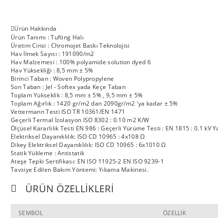
Ürün Hakkında
Ürün Tanımı : Tufting Halı
Üretim Cinsi : Chromojet Baskı Teknolojisi
Hav İlmek Sayısı : 191090/m2
Hav Malzemesi : 100% polyamide solution dyed 6
Hav Yüksekliği : 8,5 mm ± 5%
Birinci Taban : Woven Polypropylene
Son Taban : Jel - Softex yada Keçe Taban
Toplam Yükseklik : 8,5 mm ± 5% , 9,5 mm ± 5%
Toplam Ağırlık : 1420 gr/m2 dan 2090gr/m2 'ya kadar ± 5%
Vettermann Testi ISO TR 10361/EN 1471
Geçerli Termal İzolasyon ISO 8302 : 0.10 m2 K/W
Ölçüsel Kararlılık Testi EN 986 : Geçerli Yürüme Testi : EN 1815 : 0.1 kV Y
Elektriksel Dayanıklılık: ISO CD 10965 : 4x108 Ω
Dikey Elektriksel Dayanıklılık: ISO CD 10965 : 6x1010 Ω
Statik Yükleme : Antistatik
Ateşe Tepki Sertifikası: EN ISO 11925-2 EN ISO 9239-1
Tavsiye Edilen Bakım Yöntemi: Yıkama Makinesi.
ÜRÜN ÖZELLIKLERI
SEMBOL
ÖZELLİK