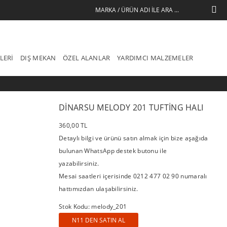
LERI
DIŞ MEKAN
ÖZEL ALANLAR
YARDIMCI MALZEMELER
DINARSU MELODY 201 TUFTING HALI
360,00 TL
Detaylı bilgi ve ürünü satın almak için bize aşağıda
bulunan WhatsApp destek butonu ile
yazabilirsiniz.
Mesai saatleri içerisinde 0212 477 02 90 numaralı
hattımızdan ulaşabilirsiniz.
Stok Kodu: melody_201
N11 DEN SATIN AL