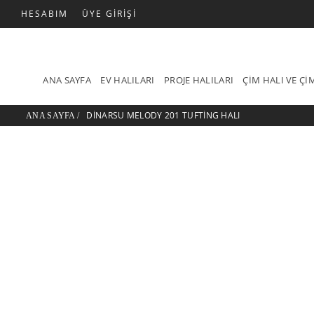
HESABIM
ÜYE GIRIŞI
ANA SAYFA
EV HALILARI
PROJE HALILARI
ÇIM HALI VE Ç
DINARSU MELODY 201 TUFTING HALI
ANA SAYFA
/