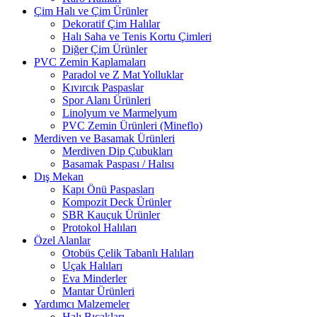
Çim Halı ve Çim Ürünler
Dekoratif Çim Halılar
Halı Saha ve Tenis Kortu Çimleri
Diğer Çim Ürünler
PVC Zemin Kaplamaları
Paradol ve Z Mat Yolluklar
Kıvırcık Paspaslar
Spor Alanı Ürünleri
Linolyum ve Marmelyum
PVC Zemin Ürünleri (Mineflo)
Merdiven ve Basamak Ürünleri
Merdiven Dip Çubukları
Basamak Paspası / Halısı
Dış Mekan
Kapı Önü Paspasları
Kompozit Deck Ürünler
SBR Kauçuk Ürünler
Protokol Halıları
Özel Alanlar
Otobüs Çelik Tabanlı Halıları
Uçak Halıları
Eva Minderler
Mantar Ürünleri
Yardımcı Malzemeler
Halı Bıçakları