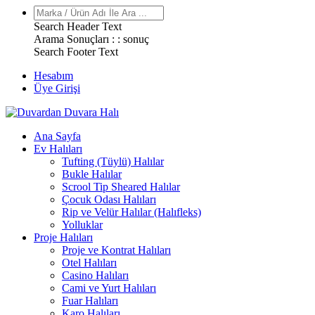
Search Header Text
Arama Sonuçları : :
sonuç
Search Footer Text
Hesabım
Üye Girişi
Ana Sayfa
Ev Halıları
Tufting (Tüylü) Halılar
Bukle Halılar
Scrool Tip Sheared Halılar
Çocuk Odası Halıları
Rip ve Velür Halılar (Halıfleks)
Yolluklar
Proje Halıları
Proje ve Kontrat Halıları
Otel Halıları
Casino Halıları
Cami ve Yurt Halıları
Fuar Halıları
Karo Halıları