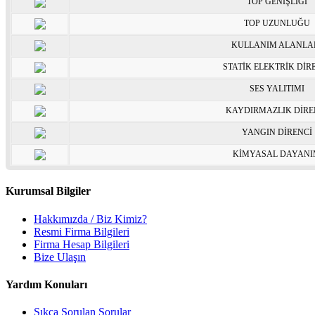
TOP GENİŞLİĞİ
TOP UZUNLUĞU
KULLANIM ALANLA
STATİK ELEKTRİK DİR
SES YALITIMI
KAYDIRMAZLIK DİRE
YANGIN DİRENCİ
KİMYASAL DAYAN
Kurumsal Bilgiler
Hakkımızda / Biz Kimiz?
Resmi Firma Bilgileri
Firma Hesap Bilgileri
Bize Ulaşın
Yardım Konuları
Sıkça Sorulan Sorular