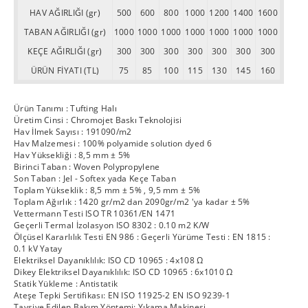
HAV AĞIRLIĞI (gr)
500
600
800
1000
1200
1400
1600
TABAN AĞIRLIĞI (gr)
1000
1000
1000
1000
1000
1000
1000
KEÇE AĞIRLIĞI (gr)
300
300
300
300
300
300
300
ÜRÜN FİYATI (TL)
75
85
100
115
130
145
160
Ürün Tanımı : Tufting Halı
Üretim Cinsi : Chromojet Baskı Teknolojisi
Hav İlmek Sayısı : 191090/m2
Hav Malzemesi : 100% polyamide solution dyed 6
Hav Yüksekliği : 8,5 mm ± 5%
Birinci Taban : Woven Polypropylene
Son Taban : Jel - Softex yada Keçe Taban
Toplam Yükseklik : 8,5 mm ± 5% , 9,5 mm ± 5%
Toplam Ağırlık : 1420 gr/m2 dan 2090gr/m2 'ya kadar ± 5%
Vettermann Testi ISO TR 10361/EN 1471
Geçerli Termal İzolasyon ISO 8302 : 0.10 m2 K/W
Ölçüsel Kararlılık Testi EN 986 : Geçerli Yürüme Testi : EN 1815 :
0.1 kV Yatay
Elektriksel Dayanıklılık: ISO CD 10965 : 4x108 Ω
Dikey Elektriksel Dayanıklılık: ISO CD 10965 : 6x1010 Ω
Statik Yükleme : Antistatik
Ateşe Tepki Sertifikası: EN ISO 11925-2 EN ISO 9239-1
Tavsiye Edilen Bakım Yöntemi: Yıkama Makinesi.