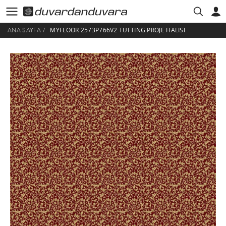
MYFLOOR 2573P766V2 TUFTING PROJE HALISI
ANA SAYFA
/
HESABIM
ÜYE GIRIŞI