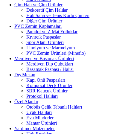
Çim Halı ve Çim Ürünler
Dekoratif Çim Halılar
Halı Saha ve Tenis Kortu Çimleri
Diğer Çim Ürünler
PVC Zemin Kaplamaları
Paradol ve Z Mat Yolluklar
Kıvırcık Paspaslar
Spor Alanı Ürünleri
Linolyum ve Marmelyum
PVC Zemin Ürünleri (Mineflo)
Merdiven ve Basamak Ürünleri
Merdiven Dip Çubukları
Basamak Paspası / Halısı
Dış Mekan
Kapı Önü Paspasları
Kompozit Deck Ürünler
SBR Kauçuk Ürünler
Protokol Halıları
Özel Alanlar
Otobüs Çelik Tabanlı Halıları
Uçak Halıları
Eva Minderler
Mantar Ürünleri
Yardımcı Malzemeler
Halı Bıçakları