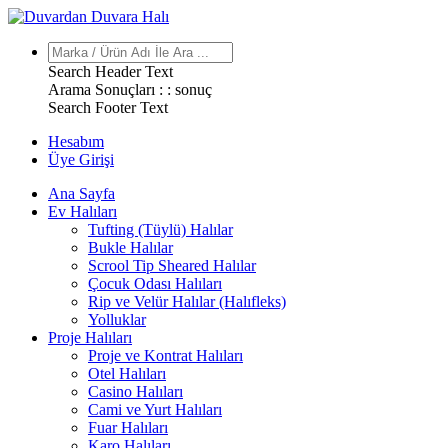
Search Header Text
Arama Sonuçları : :
sonuç
Search Footer Text
Hesabım
Üye Girişi
Ana Sayfa
Ev Halıları
Tufting (Tüylü) Halılar
Bukle Halılar
Scrool Tip Sheared Halılar
Çocuk Odası Halıları
Rip ve Velür Halılar (Halıfleks)
Yolluklar
Proje Halıları
Proje ve Kontrat Halıları
Otel Halıları
Casino Halıları
Cami ve Yurt Halıları
Fuar Halıları
Karo Halıları