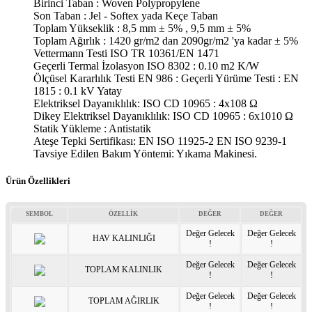
Birinci Taban : Woven Polypropylene
Son Taban : Jel - Softex yada Keçe Taban
Toplam Yükseklik : 8,5 mm ± 5% , 9,5 mm ± 5%
Toplam Ağırlık : 1420 gr/m2 dan 2090gr/m2 'ya kadar ± 5%
Vettermann Testi ISO TR 10361/EN 1471
Geçerli Termal İzolasyon ISO 8302 : 0.10 m2 K/W
Ölçüsel Kararlılık Testi EN 986 : Geçerli Yürüme Testi : EN
1815 : 0.1 kV Yatay
Elektriksel Dayanıklılık: ISO CD 10965 : 4x108 Ω
Dikey Elektriksel Dayanıklılık: ISO CD 10965 : 6x1010 Ω
Statik Yükleme : Antistatik
Ateşe Tepki Sertifikası: EN ISO 11925-2 EN ISO 9239-1
Tavsiye Edilen Bakım Yöntemi: Yıkama Makinesi.
Ürün Özellikleri
SEMBOL
ÖZELLİK
DEĞER
DEĞER
Değer Gelecek
Değer Gelecek
HAV KALINLIĞI
!
!
Değer Gelecek
Değer Gelecek
TOPLAM KALINLIK
!
!
Değer Gelecek
Değer Gelecek
TOPLAM AĞIRLIK
!
!