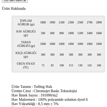
n11 den satın al
Ürün Hakkında
TOPLAM
1800
1900
2100
2300
2500
2700
2900
AĞIRLIK (gr)
HAV AĞIRLIĞI
500
600
800
1000
1200
1400
1600
(gr)
TABAN
1000
1000
1000
1000
1000
1000
1000
AĞIRLIĞI (gr)
KEÇE AĞIRLIĞI
300
300
300
300
300
300
300
(gr)
ÜRÜN FİYATI
75
85
100
115
130
145
160
(TL)
Ürün Tanımı : Tufting Halı
Üretim Cinsi : Chromojet Baskı Teknolojisi
Hav İlmek Sayısı : 191090/m2
Hav Malzemesi : 100% polyamide solution dyed 6
Hav Yüksekliği : 8,5 mm ± 5%