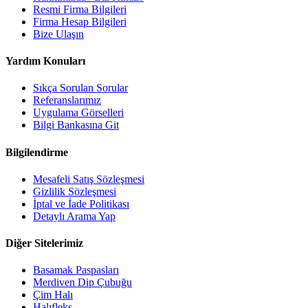
Resmi Firma Bilgileri
Firma Hesap Bilgileri
Bize Ulaşın
Yardım Konuları
Sıkça Sorulan Sorular
Referanslarımız
Uygulama Görselleri
Bilgi Bankasına Git
Bilgilendirme
Mesafeli Satış Sözleşmesi
Gizlilik Sözleşmesi
İptal ve İade Politikası
Detaylı Arama Yap
Diğer Sitelerimiz
Basamak Paspasları
Merdiven Dip Çubuğu
Çim Halı
Halıfleks