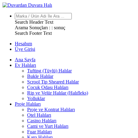
Search Header Text
Arama Sonuçları : :
sonuç
Search Footer Text
Hesabım
Üye Girişi
Ana Sayfa
Ev Halıları
Tufting (Tüylü) Halılar
Bukle Halılar
Scrool Tip Sheared Halılar
Çocuk Odası Halıları
Rip ve Velür Halılar (Halıfleks)
Yolluklar
Proje Halıları
Proje ve Kontrat Halıları
Otel Halıları
Casino Halıları
Cami ve Yurt Halıları
Fuar Halıları
Karo Halıları