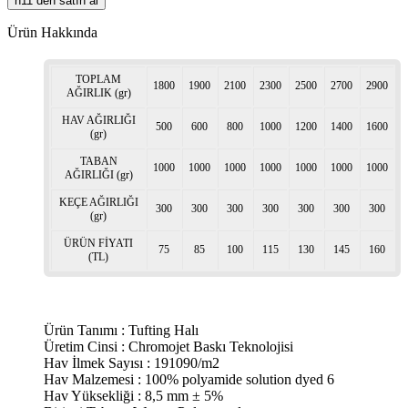
n11 den satın al
Ürün Hakkında
TOPLAM
1800
1900
2100
2300
2500
2700
2900
AĞIRLIK (gr)
HAV AĞIRLIĞI
500
600
800
1000
1200
1400
1600
(gr)
TABAN
1000
1000
1000
1000
1000
1000
1000
AĞIRLIĞI (gr)
KEÇE AĞIRLIĞI
300
300
300
300
300
300
300
(gr)
ÜRÜN FİYATI
75
85
100
115
130
145
160
(TL)
Ürün Tanımı : Tufting Halı
Üretim Cinsi : Chromojet Baskı Teknolojisi
Hav İlmek Sayısı : 191090/m2
Hav Malzemesi : 100% polyamide solution dyed 6
Hav Yüksekliği : 8,5 mm ± 5%