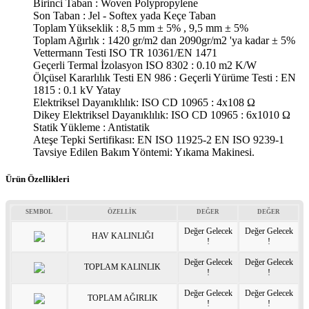
Birinci Taban : Woven Polypropylene
Son Taban : Jel - Softex yada Keçe Taban
Toplam Yükseklik : 8,5 mm ± 5% , 9,5 mm ± 5%
Toplam Ağırlık : 1420 gr/m2 dan 2090gr/m2 'ya kadar ± 5%
Vettermann Testi ISO TR 10361/EN 1471
Geçerli Termal İzolasyon ISO 8302 : 0.10 m2 K/W
Ölçüsel Kararlılık Testi EN 986 : Geçerli Yürüme Testi : EN
1815 : 0.1 kV Yatay
Elektriksel Dayanıklılık: ISO CD 10965 : 4x108 Ω
Dikey Elektriksel Dayanıklılık: ISO CD 10965 : 6x1010 Ω
Statik Yükleme : Antistatik
Ateşe Tepki Sertifikası: EN ISO 11925-2 EN ISO 9239-1
Tavsiye Edilen Bakım Yöntemi: Yıkama Makinesi.
Ürün Özellikleri
SEMBOL
ÖZELLİK
DEĞER
DEĞER
Değer Gelecek
Değer Gelecek
HAV KALINLIĞI
!
!
Değer Gelecek
Değer Gelecek
TOPLAM KALINLIK
!
!
Değer Gelecek
Değer Gelecek
TOPLAM AĞIRLIK
!
!