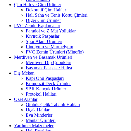
Çim Halı ve Çim Ürünler
Dekoratif Çim Halılar
Halı Saha ve Tenis Kortu Çimleri
Diğer Çim Ürünler
PVC Zemin Kaplamaları
Paradol ve Z Mat Yolluklar
Kıvırcık Paspaslar
Spor Alanı Ürünleri
Linolyum ve Marmelyum
PVC Zemin Ürünleri (Mineflo)
Merdiven ve Basamak Ürünleri
Merdiven Dip Çubukları
Basamak Paspası / Halısı
Dış Mekan
Kapı Önü Paspasları
Kompozit Deck Ürünler
SBR Kauçuk Ürünler
Protokol Halıları
Özel Alanlar
Otobüs Çelik Tabanlı Halıları
Uçak Halıları
Eva Minderler
Mantar Ürünleri
Yardımcı Malzemeler
Halı Bıçakları