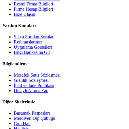
Resmi Firma Bilgileri
Firma Hesap Bilgileri
Bize Ulaşın
Yardım Konuları
Sıkça Sorulan Sorular
Referanslarımız
Uygulama Görselleri
Bilgi Bankasına Git
Bilgilendirme
Mesafeli Satış Sözleşmesi
Gizlilik Sözleşmesi
İptal ve İade Politikası
Detaylı Arama Yap
Diğer Sitelerimiz
Basamak Paspasları
Merdiven Dip Çubuğu
Çim Halı
Halıfleks