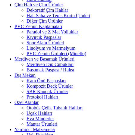
Çim Halı ve Çim Ürünler
Dekoratif Çim Halılar
Halı Saha ve Tenis Kortu Çimleri
Diğer Çim Ürünler
PVC Zemin Kaplamaları
Paradol ve Z Mat Yolluklar
Kıvırcık Paspaslar
Spor Alanı Ürünleri
Linolyum ve Marmelyum
PVC Zemin Ürünleri (Mineflo)
Merdiven ve Basamak Ürünleri
Merdiven Dip Çubukları
Basamak Paspası / Halısı
Dış Mekan
Kapı Önü Paspasları
Kompozit Deck Ürünler
SBR Kauçuk Ürünler
Protokol Halıları
Özel Alanlar
Otobüs Çelik Tabanlı Halıları
Uçak Halıları
Eva Minderler
Mantar Ürünleri
Yardımcı Malzemeler
Halı Bıçakları