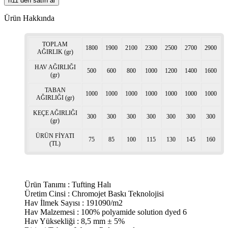
n11 den satın al
Ürün Hakkında
TOPLAM
1800
1900
2100
2300
2500
2700
2900
AĞIRLIK (gr)
HAV AĞIRLIĞI
500
600
800
1000
1200
1400
1600
(gr)
TABAN
1000
1000
1000
1000
1000
1000
1000
AĞIRLIĞI (gr)
KEÇE AĞIRLIĞI
300
300
300
300
300
300
300
(gr)
ÜRÜN FİYATI
75
85
100
115
130
145
160
(TL)
Ürün Tanımı : Tufting Halı
Üretim Cinsi : Chromojet Baskı Teknolojisi
Hav İlmek Sayısı : 191090/m2
Hav Malzemesi : 100% polyamide solution dyed 6
Hav Yüksekliği : 8,5 mm ± 5%