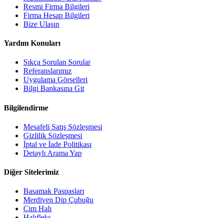
Resmi Firma Bilgileri
Firma Hesap Bilgileri
Bize Ulaşın
Yardım Konuları
Sıkça Sorulan Sorular
Referanslarımız
Uygulama Görselleri
Bilgi Bankasına Git
Bilgilendirme
Mesafeli Satış Sözleşmesi
Gizlilik Sözleşmesi
İptal ve İade Politikası
Detaylı Arama Yap
Diğer Sitelerimiz
Basamak Paspasları
Merdiven Dip Çubuğu
Çim Halı
Halıfleks