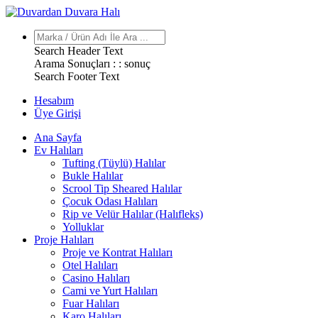
Search Header Text
Arama Sonuçları : :
sonuç
Search Footer Text
Hesabım
Üye Girişi
Ana Sayfa
Ev Halıları
Tufting (Tüylü) Halılar
Bukle Halılar
Scrool Tip Sheared Halılar
Çocuk Odası Halıları
Rip ve Velür Halılar (Halıfleks)
Yolluklar
Proje Halıları
Proje ve Kontrat Halıları
Otel Halıları
Casino Halıları
Cami ve Yurt Halıları
Fuar Halıları
Karo Halıları