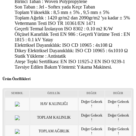
Birinci Taban : Woven Polypropylene
Son Taban : Jel - Softex yada Keçe Taban
Toplam Yükseklik : 8,5 mm ± 5% , 9,5 mm ± 5%
Toplam Ağırlık : 1420 gr/m2 dan 2090gr/m2 'ya kadar ± 5%
Vettermann Testi ISO TR 10361/EN 1471
Geçerli Termal İzolasyon ISO 8302 : 0.10 m2 K/W
Ölçüsel Kararlılık Testi EN 986 : Geçerli Yürüme Testi : EN
1815 : 0.1 kV Yatay
Elektriksel Dayanıklılık: ISO CD 10965 : 4x108 Ω
Dikey Elektriksel Dayanıklılık: ISO CD 10965 : 6x1010 Ω
Statik Yükleme : Antistatik
Ateşe Tepki Sertifikası: EN ISO 11925-2 EN ISO 9239-1
Tavsiye Edilen Bakım Yöntemi: Yıkama Makinesi.
Ürün Özellikleri
SEMBOL
ÖZELLİK
DEĞER
DEĞER
Değer Gelecek
Değer Gelecek
HAV KALINLIĞI
!
!
Değer Gelecek
Değer Gelecek
TOPLAM KALINLIK
!
!
Değer Gelecek
Değer Gelecek
TOPLAM AĞIRLIK
!
!