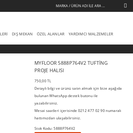
LERI
DIŞ MEKAN
ÖZEL ALANLAR
YARDIMCI MALZEMELER
MYFLOOR 5888P764V2 TUFTING
PROJE HALISI
750,00 TL
Detaylı bilgi ve ürünü satın almak için bize aşağıda
bulunan WhatsApp destek butonu ile
yazabilirsiniz.
Mesai saatleri içerisinde 0212 477 02 90 numaralı
hattımızdan ulaşabilirsiniz.
Stok Kodu: 5888P764V2