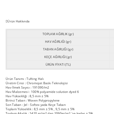
Ürün Hakkında
TOPLAM AĞIRLIK (gr)
HAV AĞIRLIĞI (gr)
TABAN AĞIRLIĞI (gr)
KEÇE AĞIRLIĞI (gr)
ÜRÜN FİYATI (TL)
Ürün Tanımı : Tufting Halı
Üretim Cinsi : Chromojet Baskı Teknolojisi
Hav İlmek Sayısı : 191090/m2
Hav Malzemesi : 100% polyamide solution dyed 6
Hav Yüksekliği : 8,5 mm ± 5%
Birinci Taban : Woven Polypropylene
Son Taban : Jel - Softex yada Keçe Taban
Toplam Yükseklik : 8,5 mm ± 5% , 9,5 mm ± 5%
Toplam Ağırlık : 1420 gr/m2 dan 2090gr/m2 'ya kadar ± 5%