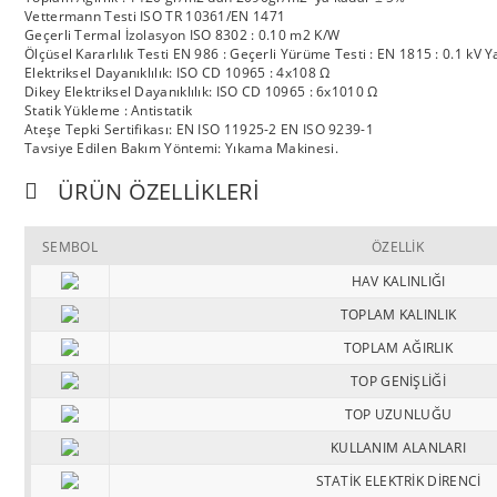
Vettermann Testi ISO TR 10361/EN 1471
Geçerli Termal İzolasyon ISO 8302 : 0.10 m2 K/W
Ölçüsel Kararlılık Testi EN 986 : Geçerli Yürüme Testi : EN 1815 : 0.1 kV Y
Elektriksel Dayanıklılık: ISO CD 10965 : 4x108 Ω
Dikey Elektriksel Dayanıklılık: ISO CD 10965 : 6x1010 Ω
Statik Yükleme : Antistatik
Ateşe Tepki Sertifikası: EN ISO 11925-2 EN ISO 9239-1
Tavsiye Edilen Bakım Yöntemi: Yıkama Makinesi.
ÜRÜN ÖZELLIKLERI
SEMBOL
ÖZELLİK
HAV KALINLIĞI
TOPLAM KALINLIK
TOPLAM AĞIRLIK
TOP GENİŞLİĞİ
TOP UZUNLUĞU
KULLANIM ALANLARI
STATİK ELEKTRİK DİRENCİ