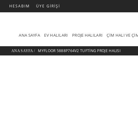
HESABIM
ÜYE GIRIŞI
ANA SAYFA
EV HALILARI
PROJE HALILARI
ÇIM HALI VE Ç
MYFLOOR 5888P764V2 TUFTING PROJE HALISI
ANA SAYFA
/