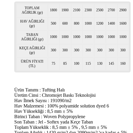
TOPLAM
1800
1900
2100
2300
2500
2700
2900
AĞIRLIK (gr)
HAV AĞIRLIĞI
500
600
800
1000
1200
1400
1600
(gr)
TABAN
1000
1000
1000
1000
1000
1000
1000
AĞIRLIĞI (gr)
KEÇE AĞIRLIĞI
300
300
300
300
300
300
300
(gr)
ÜRÜN FİYATI
75
85
100
115
130
145
160
(TL)
Ürün Tanımı : Tufting Halı
Üretim Cinsi : Chromojet Baskı Teknolojisi
Hav İlmek Sayısı : 191090/m2
Hav Malzemesi : 100% polyamide solution dyed 6
Hav Yüksekliği : 8,5 mm ± 5%
Birinci Taban : Woven Polypropylene
Son Taban : Jel - Softex yada Keçe Taban
Toplam Yükseklik : 8,5 mm ± 5% , 9,5 mm ± 5%
Toplam Ağırlık : 1420 gr/m2 dan 2090gr/m2 'ya kadar ± 5%