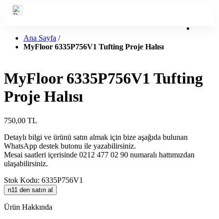
Search Header Text
Arama Sonuçları : :
sonuç
Ana Sayfa
/
Search Footer Text
MyFloor 6335P756V1 Tufting Proje Halısı
Hesabım
Üye Girişi
MyFloor 6335P756V1 Tufting
Proje Halısı
750,00 TL
Detaylı bilgi ve ürünü satın almak için bize aşağıda bulunan
WhatsApp destek butonu ile yazabilirsiniz.
Mesai saatleri içerisinde 0212 477 02 90 numaralı hattımızdan
ulaşabilirsiniz.
Stok Kodu: 6335P756V1
n11 den satın al
Ürün Hakkında