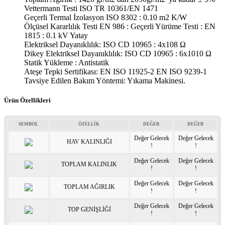
Vettermann Testi ISO TR 10361/EN 1471
Geçerli Termal İzolasyon ISO 8302 : 0.10 m2 K/W
Ölçüsel Kararlılık Testi EN 986 : Geçerli Yürüme Testi : EN
1815 : 0.1 kV Yatay
Elektriksel Dayanıklılık: ISO CD 10965 : 4x108 Ω
Dikey Elektriksel Dayanıklılık: ISO CD 10965 : 6x1010 Ω
Statik Yükleme : Antistatik
Ateşe Tepki Sertifikası: EN ISO 11925-2 EN ISO 9239-1
Tavsiye Edilen Bakım Yöntemi: Yıkama Makinesi.
Ürün Özellikleri
SEMBOL
ÖZELLİK
DEĞER
DEĞER
Değer Gelecek
Değer Gelecek
HAV KALINLIĞI
!
!
Değer Gelecek
Değer Gelecek
TOPLAM KALINLIK
!
!
Değer Gelecek
Değer Gelecek
TOPLAM AĞIRLIK
!
!
Değer Gelecek
Değer Gelecek
TOP GENİŞLİĞİ
!
!