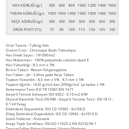
HAV AĞIRLIĞI (gr)
500
600
800
1000
1200
1400
1600
TABAN AĞIRLIĞI (gr)
1000
1000
1000
1000
1000
1000
1000
KEÇE AĞIRLIĞI (gr)
300
300
300
300
300
300
300
ÜRÜN FİYATI (TL)
75
85
100
115
130
145
160
Ürün Tanımı : Tufting Halı
Üretim Cinsi : Chromojet Baskı Teknolojisi
Hav İlmek Sayısı : 191090/m2
Hav Malzemesi : 100% polyamide solution dyed 6
Hav Yüksekliği : 8,5 mm ± 5%
Birinci Taban : Woven Polypropylene
Son Taban : Jel - Softex yada Keçe Taban
Toplam Yükseklik : 8,5 mm ± 5% , 9,5 mm ± 5%
Toplam Ağırlık : 1420 gr/m2 dan 2090gr/m2 'ya kadar ± 5%
Vettermann Testi ISO TR 10361/EN 1471
Geçerli Termal İzolasyon ISO 8302 : 0.10 m2 K/W
Ölçüsel Kararlılık Testi EN 986 : Geçerli Yürüme Testi : EN 1815 :
0.1 kV Yatay
Elektriksel Dayanıklılık: ISO CD 10965 : 4x108 Ω
Dikey Elektriksel Dayanıklılık: ISO CD 10965 : 6x1010 Ω
Statik Yükleme : Antistatik
Ateşe Tepki Sertifikası: EN ISO 11925-2 EN ISO 9239-1
Tavsiye Edilen Bakım Yöntemi: Yıkama Makinesi.