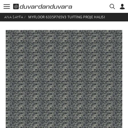
MYFLOOR 6335P765V3 TUFTING PROJE HALISI
ANA SAYFA
/
HESABIM
ÜYE GIRIŞI