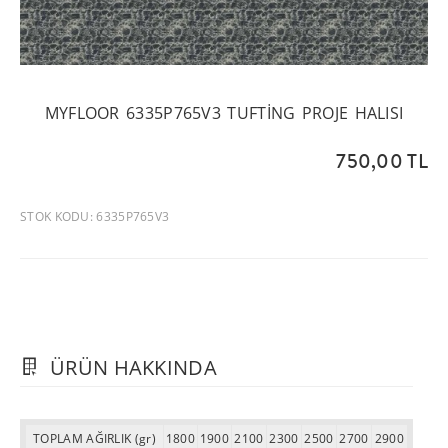
MYFLOOR 6335P765V3 TUFTING PROJE HALISI
750,00 TL
STOK KODU: 6335P765V3
ÜRÜN HAKKINDA
TOPLAM AĞIRLIK (gr)
1800
1900
2100
2300
2500
2700
2900