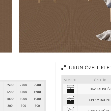
ÜRÜN ÖZELLIKLE
SEMBOL
ÖZELLİK
0
2500
2700
2900
HAV KALINLIĞI
0
1200
1400
1600
0
1000
1000
1000
TOPLAM KALINL
300
300
300
TOPLAM AĞIRLI