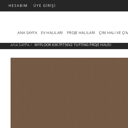
HESABIM
ÜYE GIRIŞI
ANA SAYFA
EV HALILARI
PROJE HALILARI
ÇIM HALI VE Ç
MYFLOOR 6367P756V2 TUFTING PROJE HALISI
ANA SAYFA
/