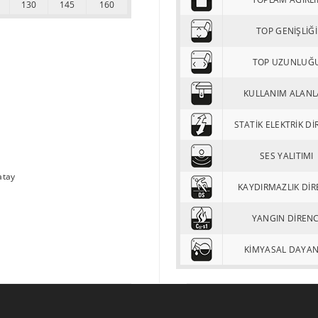
130
145
160
TOP GENİŞLİĞİ
TOP UZUNLUĞ
KULLANIM ALANL
STATİK ELEKTRİK Dİ
SES YALITIMI
atay
KAYDIRMAZLIK DİR
YANGIN DİRENC
KİMYASAL DAYA