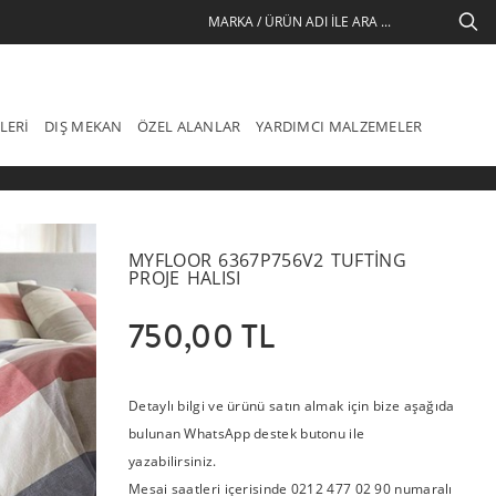
LERI
DIŞ MEKAN
ÖZEL ALANLAR
YARDIMCI MALZEMELER
MYFLOOR 6367P756V2 TUFTING
PROJE HALISI
750,00 TL
Detaylı bilgi ve ürünü satın almak için bize aşağıda
bulunan WhatsApp destek butonu ile
yazabilirsiniz.
Mesai saatleri içerisinde 0212 477 02 90 numaralı