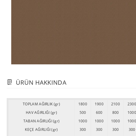
ÜRÜN HAKKINDA
TOPLAM AĞIRLIK (gr)
1800
1900
2100
230
HAV AĞIRLIĞI (gr)
500
600
800
100
TABAN AĞIRLIĞI (gr)
1000
1000
1000
100
KEÇE AĞIRLIĞI (gr)
300
300
300
300