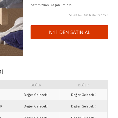
hattımızdan ulaşabilirsiniz.
STOK KODU: 6367P756V2
N11 DEN SATIN AL
RI
DEĞER
DEĞER
Değer Gelecek !
Değer Gelecek !
IK
Değer Gelecek !
Değer Gelecek !
K
Değer Gelecek !
Değer Gelecek !