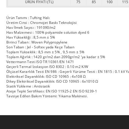
ÜRÜN FİYATI (TL)
75
85
100
115
Ürün Tanımı : Tufting Halı
Üretim Cinsi : Chromojet Baskı Teknolojisi
Hav İlmek Sayısı : 191090/m2
Hav Malzemesi : 100% polyamide solution dyed 6
Hav Yüksekliği : 8,5 mm ± 5%
Birinci Taban : Woven Polypropylene
Son Taban : Jel - Softex yada Keçe Taban
Toplam Yükseklik : 8,5 mm ± 5% , 9,5 mm ± 5%
Toplam Ağırlık : 1420 gr/m2 dan 2090gr/m2 'ya kadar ± 5%
Vettermann Testi ISO TR 10361/EN 1471
Geçerli Termal İzolasyon ISO 8302 : 0.10 m2 K/W
Ölçüsel Kararlılık Testi EN 986 : Geçerli Yürüme Testi : EN 1815 : 0.1 kV Y
Elektriksel Dayanıklılık: ISO CD 10965 : 4x108 Ω
Dikey Elektriksel Dayanıklılık: ISO CD 10965 : 6x1010 Ω
Statik Yükleme : Antistatik
Ateşe Tepki Sertifikası: EN ISO 11925-2 EN ISO 9239-1
Tavsiye Edilen Bakım Yöntemi: Yıkama Makinesi.