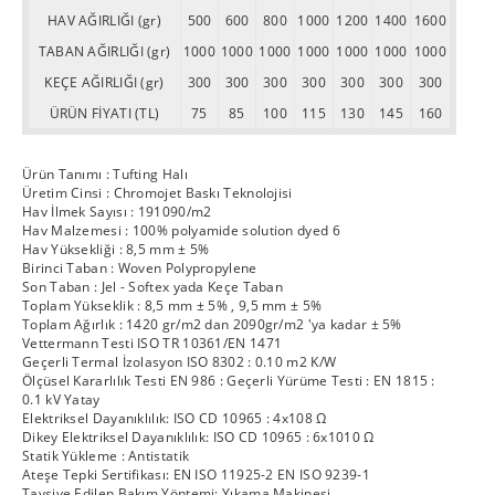
HAV AĞIRLIĞI (gr)
500
600
800
1000
1200
1400
1600
TABAN AĞIRLIĞI (gr)
1000
1000
1000
1000
1000
1000
1000
KEÇE AĞIRLIĞI (gr)
300
300
300
300
300
300
300
ÜRÜN FİYATI (TL)
75
85
100
115
130
145
160
Ürün Tanımı : Tufting Halı
Üretim Cinsi : Chromojet Baskı Teknolojisi
Hav İlmek Sayısı : 191090/m2
Hav Malzemesi : 100% polyamide solution dyed 6
Hav Yüksekliği : 8,5 mm ± 5%
Birinci Taban : Woven Polypropylene
Son Taban : Jel - Softex yada Keçe Taban
Toplam Yükseklik : 8,5 mm ± 5% , 9,5 mm ± 5%
Toplam Ağırlık : 1420 gr/m2 dan 2090gr/m2 'ya kadar ± 5%
Vettermann Testi ISO TR 10361/EN 1471
Geçerli Termal İzolasyon ISO 8302 : 0.10 m2 K/W
Ölçüsel Kararlılık Testi EN 986 : Geçerli Yürüme Testi : EN 1815 :
0.1 kV Yatay
Elektriksel Dayanıklılık: ISO CD 10965 : 4x108 Ω
Dikey Elektriksel Dayanıklılık: ISO CD 10965 : 6x1010 Ω
Statik Yükleme : Antistatik
Ateşe Tepki Sertifikası: EN ISO 11925-2 EN ISO 9239-1
Tavsiye Edilen Bakım Yöntemi: Yıkama Makinesi.