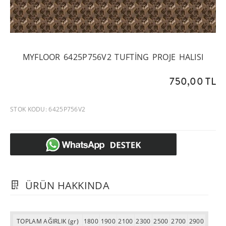
MYFLOOR 6425P756V2 TUFTING PROJE HALISI
750,00 TL
STOK KODU: 6425P756V2
ÜRÜN HAKKINDA
TOPLAM AĞIRLIK (gr)
1800
1900
2100
2300
2500
2700
2900