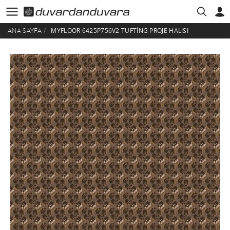
MYFLOOR 6425P756V2 TUFTING PROJE HALISI
ANA SAYFA
/
HESABIM
ÜYE GIRIŞI