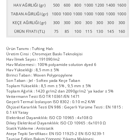
HAV AĞIRLIĞI (gr)
500
600
800
1000
1200
1400
1600
TABAN AĞIRLIĞI (gr)
1000
1000
1000
1000
1000
1000
1000
KEÇE AĞIRLIĞI (gr)
300
300
300
300
300
300
300
ÜRÜN FİYATI (TL)
75
85
100
115
130
145
160
Ürün Tanımı : Tufting Halı
Üretim Cinsi : Chromojet Baskı Teknolojisi
Hav İlmek Sayısı : 191090/m2
Hav Malzemesi : 100% polyamide solution dyed 6
Hav Yüksekliği : 8,5 mm ± 5%
Birinci Taban : Woven Polypropylene
Son Taban : Jel - Softex yada Keçe Taban
Toplam Yükseklik : 8,5 mm ± 5% , 9,5 mm ± 5%
Toplam Ağırlık : 1420 gr/m2 dan 2090gr/m2 'ya kadar ± 5%
Vettermann Testi ISO TR 10361/EN 1471
Geçerli Termal İzolasyon ISO 8302 : 0.10 m2 K/W
Ölçüsel Kararlılık Testi EN 986 : Geçerli Yürüme Testi : EN 1815 :
0.1 kV Yatay
Elektriksel Dayanıklılık: ISO CD 10965 : 4x108 Ω
Dikey Elektriksel Dayanıklılık: ISO CD 10965 : 6x1010 Ω
Statik Yükleme : Antistatik
Ateşe Tepki Sertifikası: EN ISO 11925-2 EN ISO 9239-1
Tavsiye Edilen Bakım Yöntemi: Yıkama Makinesi.