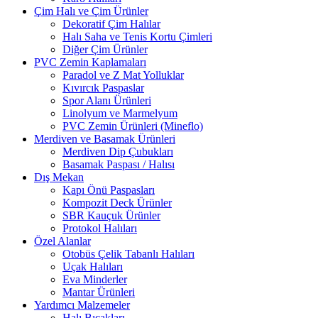
Çim Halı ve Çim Ürünler
Dekoratif Çim Halılar
Halı Saha ve Tenis Kortu Çimleri
Diğer Çim Ürünler
PVC Zemin Kaplamaları
Paradol ve Z Mat Yolluklar
Kıvırcık Paspaslar
Spor Alanı Ürünleri
Linolyum ve Marmelyum
PVC Zemin Ürünleri (Mineflo)
Merdiven ve Basamak Ürünleri
Merdiven Dip Çubukları
Basamak Paspası / Halısı
Dış Mekan
Kapı Önü Paspasları
Kompozit Deck Ürünler
SBR Kauçuk Ürünler
Protokol Halıları
Özel Alanlar
Otobüs Çelik Tabanlı Halıları
Uçak Halıları
Eva Minderler
Mantar Ürünleri
Yardımcı Malzemeler
Halı Bıçakları