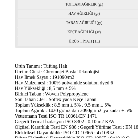
TOPLAM AĞIRLIK (gr)
HAV AĞIRLIĞI (gr)
TABAN AĞIRLIĞI (gr)
KEÇE AĞIRLIĞI (gr)
ÜRÜN FİYATI (TL)
Ürün Tanımı : Tufting Halı
Üretim Cinsi : Chromojet Baskı Teknolojisi
Hav İlmek Sayısı : 191090/m2
Hav Malzemesi : 100% polyamide solution dyed 6
Hav Yüksekliği : 8,5 mm ± 5%
Birinci Taban : Woven Polypropylene
Son Taban : Jel - Softex yada Keçe Taban
Toplam Yükseklik : 8,5 mm ± 5% , 9,5 mm ± 5%
Toplam Ağırlık : 1420 gr/m2 dan 2090gr/m2 'ya kadar ± 5%
Vettermann Testi ISO TR 10361/EN 1471
Geçerli Termal İzolasyon ISO 8302 : 0.10 m2 K/W
Ölçüsel Kararlılık Testi EN 986 : Geçerli Yürüme Testi : EN 1
Elektriksel Dayanıklılık: ISO CD 10965 : 4x108 Ω