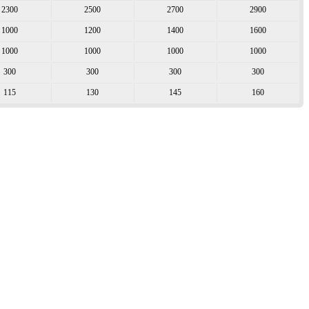
2300
2500
2700
2900
1000
1200
1400
1600
1000
1000
1000
1000
300
300
300
300
115
130
145
160