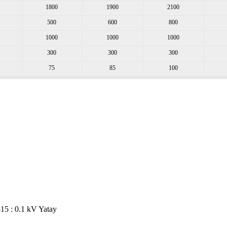
1800
1900
2100
500
600
800
1000
1000
1000
300
300
300
75
85
100
815 : 0.1 kV Yatay