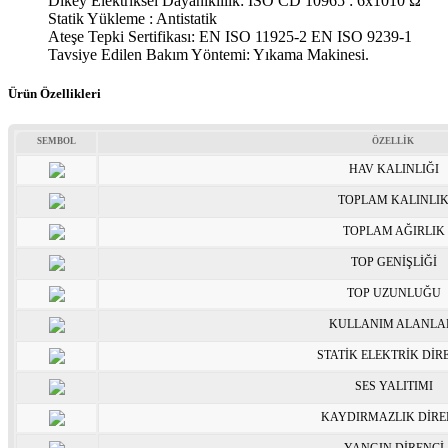
Dikey Elektriksel Dayanıklılık: ISO CD 10965 : 6x1010 Ω
Statik Yükleme : Antistatik
Ateşe Tepki Sertifikası: EN ISO 11925-2 EN ISO 9239-1
Tavsiye Edilen Bakım Yöntemi: Yıkama Makinesi.
Ürün Özellikleri
SEMBOL
ÖZELLİK
HAV KALINLIĞI
TOPLAM KALINLI
TOPLAM AĞIRLIK
TOP GENİŞLİĞİ
TOP UZUNLUĞU
KULLANIM ALANLA
STATİK ELEKTRİK DİR
SES YALITIMI
KAYDIRMAZLIK DİRE