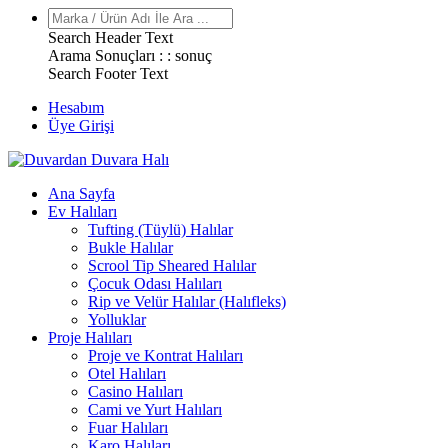
Search Header Text
Arama Sonuçları : :
sonuç
Search Footer Text
Hesabım
Üye Girişi
Ana Sayfa
Ev Halıları
Tufting (Tüylü) Halılar
Bukle Halılar
Scrool Tip Sheared Halılar
Çocuk Odası Halıları
Rip ve Velür Halılar (Halıfleks)
Yolluklar
Proje Halıları
Proje ve Kontrat Halıları
Otel Halıları
Casino Halıları
Cami ve Yurt Halıları
Fuar Halıları
Karo Halıları