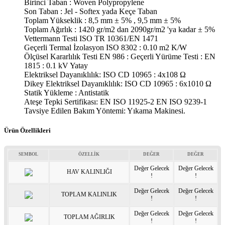
Birinci Taban : Woven Polypropylene
Son Taban : Jel - Softex yada Keçe Taban
Toplam Yükseklik : 8,5 mm ± 5% , 9,5 mm ± 5%
Toplam Ağırlık : 1420 gr/m2 dan 2090gr/m2 'ya kadar ± 5%
Vettermann Testi ISO TR 10361/EN 1471
Geçerli Termal İzolasyon ISO 8302 : 0.10 m2 K/W
Ölçüsel Kararlılık Testi EN 986 : Geçerli Yürüme Testi : EN
1815 : 0.1 kV Yatay
Elektriksel Dayanıklılık: ISO CD 10965 : 4x108 Ω
Dikey Elektriksel Dayanıklılık: ISO CD 10965 : 6x1010 Ω
Statik Yükleme : Antistatik
Ateşe Tepki Sertifikası: EN ISO 11925-2 EN ISO 9239-1
Tavsiye Edilen Bakım Yöntemi: Yıkama Makinesi.
Ürün Özellikleri
SEMBOL
ÖZELLİK
DEĞER
DEĞER
Değer Gelecek
Değer Gelecek
HAV KALINLIĞI
!
!
Değer Gelecek
Değer Gelecek
TOPLAM KALINLIK
!
!
Değer Gelecek
Değer Gelecek
TOPLAM AĞIRLIK
!
!