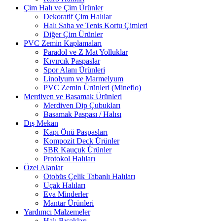
Çim Halı ve Çim Ürünler
Dekoratif Çim Halılar
Halı Saha ve Tenis Kortu Çimleri
Diğer Çim Ürünler
PVC Zemin Kaplamaları
Paradol ve Z Mat Yolluklar
Kıvırcık Paspaslar
Spor Alanı Ürünleri
Linolyum ve Marmelyum
PVC Zemin Ürünleri (Mineflo)
Merdiven ve Basamak Ürünleri
Merdiven Dip Çubukları
Basamak Paspası / Halısı
Dış Mekan
Kapı Önü Paspasları
Kompozit Deck Ürünler
SBR Kauçuk Ürünler
Protokol Halıları
Özel Alanlar
Otobüs Çelik Tabanlı Halıları
Uçak Halıları
Eva Minderler
Mantar Ürünleri
Yardımcı Malzemeler
Halı Bıçakları