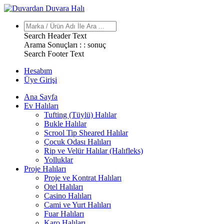
Search Header Text
Arama Sonuçları : :
sonuç
Search Footer Text
Hesabım
Üye Girişi
Ana Sayfa
Ev Halıları
Tufting (Tüylü) Halılar
Bukle Halılar
Scrool Tip Sheared Halılar
Çocuk Odası Halıları
Rip ve Velür Halılar (Halıfleks)
Yolluklar
Proje Halıları
Proje ve Kontrat Halıları
Otel Halıları
Casino Halıları
Cami ve Yurt Halıları
Fuar Halıları
Karo Halıları