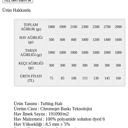
n11 den satın al
Ürün Hakkında
TOPLAM
1800
1900
2100
2300
2500
2700
2900
AĞIRLIK (gr)
HAV AĞIRLIĞI
500
600
800
1000
1200
1400
1600
(gr)
TABAN
1000
1000
1000
1000
1000
1000
1000
AĞIRLIĞI (gr)
KEÇE AĞIRLIĞI
300
300
300
300
300
300
300
(gr)
ÜRÜN FİYATI
75
85
100
115
130
145
160
(TL)
Ürün Tanımı : Tufting Halı
Üretim Cinsi : Chromojet Baskı Teknolojisi
Hav İlmek Sayısı : 191090/m2
Hav Malzemesi : 100% polyamide solution dyed 6
Hav Yüksekliği : 8,5 mm ± 5%