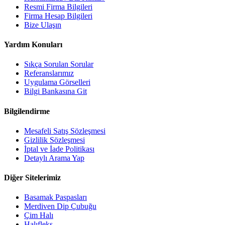
Resmi Firma Bilgileri
Firma Hesap Bilgileri
Bize Ulaşın
Yardım Konuları
Sıkça Sorulan Sorular
Referanslarımız
Uygulama Görselleri
Bilgi Bankasına Git
Bilgilendirme
Mesafeli Satış Sözleşmesi
Gizlilik Sözleşmesi
İptal ve İade Politikası
Detaylı Arama Yap
Diğer Sitelerimiz
Basamak Paspasları
Merdiven Dip Çubuğu
Çim Halı
Halıfleks