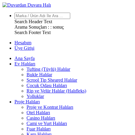
Search Header Text
Arama Sonuçları : :
sonuç
Search Footer Text
Hesabım
Üye Girişi
Ana Sayfa
Ev Halıları
Tufting (Tüylü) Halılar
Bukle Halılar
Scrool Tip Sheared Halılar
Çocuk Odası Halıları
Rip ve Velür Halılar (Halıfleks)
Yolluklar
Proje Halıları
Proje ve Kontrat Halıları
Otel Halıları
Casino Halıları
Cami ve Yurt Halıları
Fuar Halıları
Karo Halıları