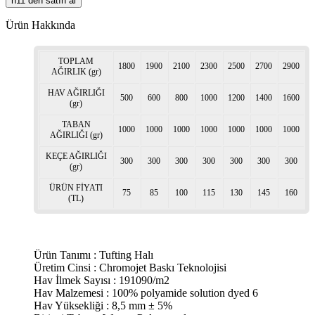
n11 den satın al
Ürün Hakkında
TOPLAM
1800
1900
2100
2300
2500
2700
2900
AĞIRLIK (gr)
HAV AĞIRLIĞI
500
600
800
1000
1200
1400
1600
(gr)
TABAN
1000
1000
1000
1000
1000
1000
1000
AĞIRLIĞI (gr)
KEÇE AĞIRLIĞI
300
300
300
300
300
300
300
(gr)
ÜRÜN FİYATI
75
85
100
115
130
145
160
(TL)
Ürün Tanımı : Tufting Halı
Üretim Cinsi : Chromojet Baskı Teknolojisi
Hav İlmek Sayısı : 191090/m2
Hav Malzemesi : 100% polyamide solution dyed 6
Hav Yüksekliği : 8,5 mm ± 5%