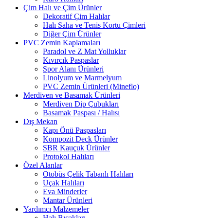
Çim Halı ve Çim Ürünler
Dekoratif Çim Halılar
Halı Saha ve Tenis Kortu Çimleri
Diğer Çim Ürünler
PVC Zemin Kaplamaları
Paradol ve Z Mat Yolluklar
Kıvırcık Paspaslar
Spor Alanı Ürünleri
Linolyum ve Marmelyum
PVC Zemin Ürünleri (Mineflo)
Merdiven ve Basamak Ürünleri
Merdiven Dip Çubukları
Basamak Paspası / Halısı
Dış Mekan
Kapı Önü Paspasları
Kompozit Deck Ürünler
SBR Kauçuk Ürünler
Protokol Halıları
Özel Alanlar
Otobüs Çelik Tabanlı Halıları
Uçak Halıları
Eva Minderler
Mantar Ürünleri
Yardımcı Malzemeler
Halı Bıçakları