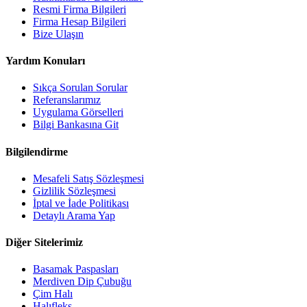
Resmi Firma Bilgileri
Firma Hesap Bilgileri
Bize Ulaşın
Yardım Konuları
Sıkça Sorulan Sorular
Referanslarımız
Uygulama Görselleri
Bilgi Bankasına Git
Bilgilendirme
Mesafeli Satış Sözleşmesi
Gizlilik Sözleşmesi
İptal ve İade Politikası
Detaylı Arama Yap
Diğer Sitelerimiz
Basamak Paspasları
Merdiven Dip Çubuğu
Çim Halı
Halıfleks