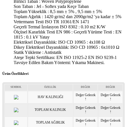
Birinci Taban : Woven Polypropylene
Son Taban : Jel - Softex yada Keçe Taban
Toplam Yükseklik : 8,5 mm ± 5% , 9,5 mm ± 5%
Toplam Ağırlık : 1420 gr/m2 dan 2090gr/m2 'ya kadar ± 5%
Vettermann Testi ISO TR 10361/EN 1471
Geçerli Termal İzolasyon ISO 8302 : 0.10 m2 K/W
Ölçüsel Kararlılık Testi EN 986 : Geçerli Yürüme Testi : EN
1815 : 0.1 kV Yatay
Elektriksel Dayanıklılık: ISO CD 10965 : 4x108 Ω
Dikey Elektriksel Dayanıklılık: ISO CD 10965 : 6x1010 Ω
Statik Yükleme : Antistatik
Ateşe Tepki Sertifikası: EN ISO 11925-2 EN ISO 9239-1
Tavsiye Edilen Bakım Yöntemi: Yıkama Makinesi.
Ürün Özellikleri
SEMBOL
ÖZELLİK
DEĞER
DEĞER
Değer Gelecek
Değer Gelecek
HAV KALINLIĞI
!
!
Değer Gelecek
Değer Gelecek
TOPLAM KALINLIK
!
!
Değer Gelecek
Değer Gelecek
TOPLAM AĞIRLIK
!
!