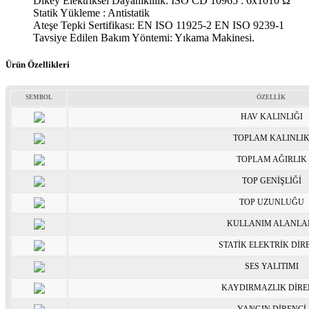
Dikey Elektriksel Dayanıklılık: ISO CD 10965 : 6x1010 Ω
Statik Yükleme : Antistatik
Ateşe Tepki Sertifikası: EN ISO 11925-2 EN ISO 9239-1
Tavsiye Edilen Bakım Yöntemi: Yıkama Makinesi.
Ürün Özellikleri
SEMBOL
ÖZELLİK
HAV KALINLIĞI
TOPLAM KALINLI
TOPLAM AĞIRLIK
TOP GENİŞLİĞİ
TOP UZUNLUĞU
KULLANIM ALANLA
STATİK ELEKTRİK DİR
SES YALITIMI
KAYDIRMAZLIK DİRE