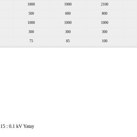
1800
1900
2100
500
600
800
1000
1000
1000
300
300
300
75
85
100
815 : 0.1 kV Yatay