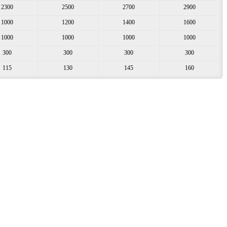
2300
2500
2700
2900
1000
1200
1400
1600
1000
1000
1000
1000
300
300
300
300
115
130
145
160