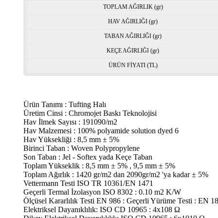
TOPLAM AĞIRLIK (gr)
HAV AĞIRLIĞI (gr)
TABAN AĞIRLIĞI (gr)
KEÇE AĞIRLIĞI (gr)
ÜRÜN FİYATI (TL)
Ürün Tanımı : Tufting Halı
Üretim Cinsi : Chromojet Baskı Teknolojisi
Hav İlmek Sayısı : 191090/m2
Hav Malzemesi : 100% polyamide solution dyed 6
Hav Yüksekliği : 8,5 mm ± 5%
Birinci Taban : Woven Polypropylene
Son Taban : Jel - Softex yada Keçe Taban
Toplam Yükseklik : 8,5 mm ± 5% , 9,5 mm ± 5%
Toplam Ağırlık : 1420 gr/m2 dan 2090gr/m2 'ya kadar ± 5%
Vettermann Testi ISO TR 10361/EN 1471
Geçerli Termal İzolasyon ISO 8302 : 0.10 m2 K/W
Ölçüsel Kararlılık Testi EN 986 : Geçerli Yürüme Testi : EN 1
Elektriksel Dayanıklılık: ISO CD 10965 : 4x108 Ω