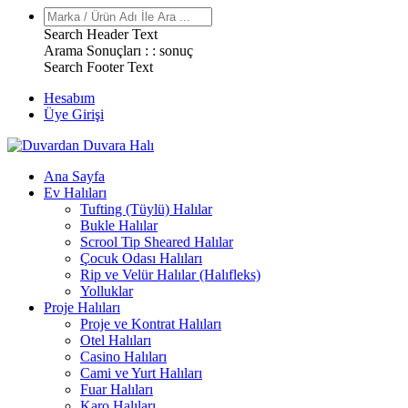
Search Header Text
Arama Sonuçları : :
sonuç
Search Footer Text
Hesabım
Üye Girişi
Ana Sayfa
Ev Halıları
Tufting (Tüylü) Halılar
Bukle Halılar
Scrool Tip Sheared Halılar
Çocuk Odası Halıları
Rip ve Velür Halılar (Halıfleks)
Yolluklar
Proje Halıları
Proje ve Kontrat Halıları
Otel Halıları
Casino Halıları
Cami ve Yurt Halıları
Fuar Halıları
Karo Halıları