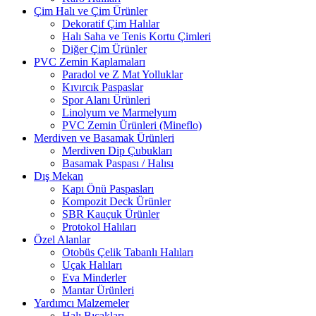
Çim Halı ve Çim Ürünler
Dekoratif Çim Halılar
Halı Saha ve Tenis Kortu Çimleri
Diğer Çim Ürünler
PVC Zemin Kaplamaları
Paradol ve Z Mat Yolluklar
Kıvırcık Paspaslar
Spor Alanı Ürünleri
Linolyum ve Marmelyum
PVC Zemin Ürünleri (Mineflo)
Merdiven ve Basamak Ürünleri
Merdiven Dip Çubukları
Basamak Paspası / Halısı
Dış Mekan
Kapı Önü Paspasları
Kompozit Deck Ürünler
SBR Kauçuk Ürünler
Protokol Halıları
Özel Alanlar
Otobüs Çelik Tabanlı Halıları
Uçak Halıları
Eva Minderler
Mantar Ürünleri
Yardımcı Malzemeler
Halı Bıçakları