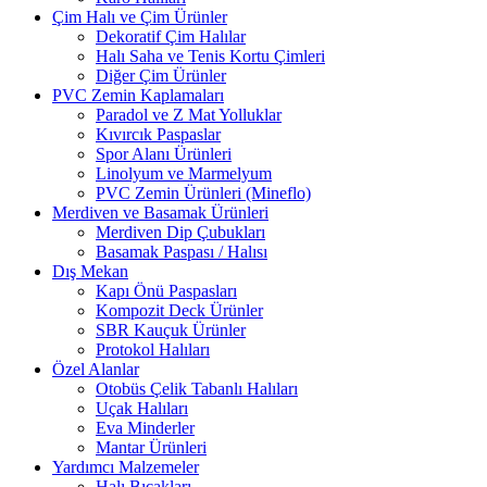
Çim Halı ve Çim Ürünler
Dekoratif Çim Halılar
Halı Saha ve Tenis Kortu Çimleri
Diğer Çim Ürünler
PVC Zemin Kaplamaları
Paradol ve Z Mat Yolluklar
Kıvırcık Paspaslar
Spor Alanı Ürünleri
Linolyum ve Marmelyum
PVC Zemin Ürünleri (Mineflo)
Merdiven ve Basamak Ürünleri
Merdiven Dip Çubukları
Basamak Paspası / Halısı
Dış Mekan
Kapı Önü Paspasları
Kompozit Deck Ürünler
SBR Kauçuk Ürünler
Protokol Halıları
Özel Alanlar
Otobüs Çelik Tabanlı Halıları
Uçak Halıları
Eva Minderler
Mantar Ürünleri
Yardımcı Malzemeler
Halı Bıçakları