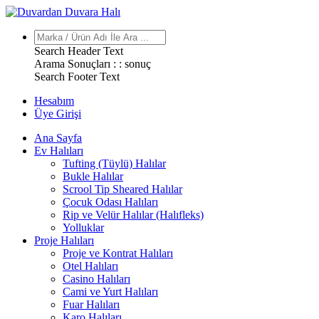
Search Header Text
Arama Sonuçları : :
sonuç
Search Footer Text
Hesabım
Üye Girişi
Ana Sayfa
Ev Halıları
Tufting (Tüylü) Halılar
Bukle Halılar
Scrool Tip Sheared Halılar
Çocuk Odası Halıları
Rip ve Velür Halılar (Halıfleks)
Yolluklar
Proje Halıları
Proje ve Kontrat Halıları
Otel Halıları
Casino Halıları
Cami ve Yurt Halıları
Fuar Halıları
Karo Halıları