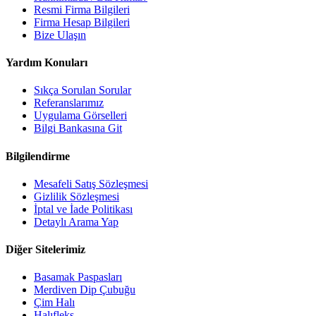
Resmi Firma Bilgileri
Firma Hesap Bilgileri
Bize Ulaşın
Yardım Konuları
Sıkça Sorulan Sorular
Referanslarımız
Uygulama Görselleri
Bilgi Bankasına Git
Bilgilendirme
Mesafeli Satış Sözleşmesi
Gizlilik Sözleşmesi
İptal ve İade Politikası
Detaylı Arama Yap
Diğer Sitelerimiz
Basamak Paspasları
Merdiven Dip Çubuğu
Çim Halı
Halıfleks