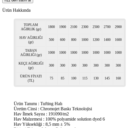
n11 den satın al
Ürün Hakkında
TOPLAM
1800
1900
2100
2300
2500
2700
2900
AĞIRLIK (gr)
HAV AĞIRLIĞI
500
600
800
1000
1200
1400
1600
(gr)
TABAN
1000
1000
1000
1000
1000
1000
1000
AĞIRLIĞI (gr)
KEÇE AĞIRLIĞI
300
300
300
300
300
300
300
(gr)
ÜRÜN FİYATI
75
85
100
115
130
145
160
(TL)
Ürün Tanımı : Tufting Halı
Üretim Cinsi : Chromojet Baskı Teknolojisi
Hav İlmek Sayısı : 191090/m2
Hav Malzemesi : 100% polyamide solution dyed 6
Hav Yüksekliği : 8,5 mm ± 5%