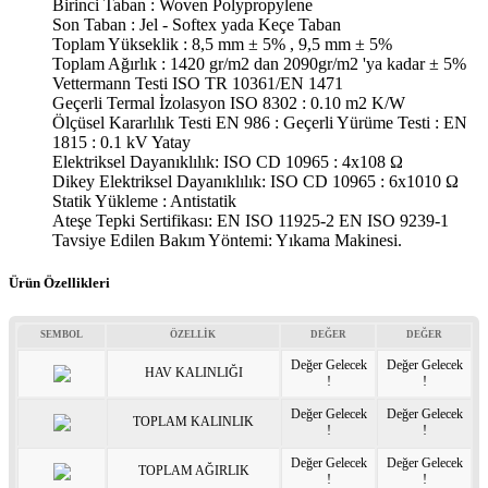
Birinci Taban : Woven Polypropylene
Son Taban : Jel - Softex yada Keçe Taban
Toplam Yükseklik : 8,5 mm ± 5% , 9,5 mm ± 5%
Toplam Ağırlık : 1420 gr/m2 dan 2090gr/m2 'ya kadar ± 5%
Vettermann Testi ISO TR 10361/EN 1471
Geçerli Termal İzolasyon ISO 8302 : 0.10 m2 K/W
Ölçüsel Kararlılık Testi EN 986 : Geçerli Yürüme Testi : EN
1815 : 0.1 kV Yatay
Elektriksel Dayanıklılık: ISO CD 10965 : 4x108 Ω
Dikey Elektriksel Dayanıklılık: ISO CD 10965 : 6x1010 Ω
Statik Yükleme : Antistatik
Ateşe Tepki Sertifikası: EN ISO 11925-2 EN ISO 9239-1
Tavsiye Edilen Bakım Yöntemi: Yıkama Makinesi.
Ürün Özellikleri
SEMBOL
ÖZELLİK
DEĞER
DEĞER
Değer Gelecek
Değer Gelecek
HAV KALINLIĞI
!
!
Değer Gelecek
Değer Gelecek
TOPLAM KALINLIK
!
!
Değer Gelecek
Değer Gelecek
TOPLAM AĞIRLIK
!
!