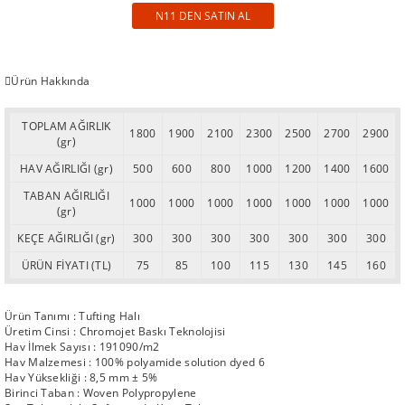
N11 DEN SATIN AL
Ürün Hakkında
TOPLAM AĞIRLIK
1800
1900
2100
2300
2500
2700
2900
(gr)
HAV AĞIRLIĞI (gr)
500
600
800
1000
1200
1400
1600
TABAN AĞIRLIĞI
1000
1000
1000
1000
1000
1000
1000
(gr)
KEÇE AĞIRLIĞI (gr)
300
300
300
300
300
300
300
ÜRÜN FİYATI (TL)
75
85
100
115
130
145
160
Ürün Tanımı : Tufting Halı
Üretim Cinsi : Chromojet Baskı Teknolojisi
Hav İlmek Sayısı : 191090/m2
Hav Malzemesi : 100% polyamide solution dyed 6
Hav Yüksekliği : 8,5 mm ± 5%
Birinci Taban : Woven Polypropylene