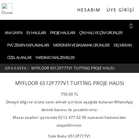
HESABIM
ÜYE GIRIŞI
ANA SAYFA
EV HALILARI
PROJE HALILARI
ÇIM HALI VE ÇIM ÜRÜNLER
PVC ZEMIN KAPLAMALARI
MERDIVEN VE BASAMAK ÜRÜNLERI
DIŞ MEKAN
ÖZEL ALANLAR
YARDIMCI MALZEMELER
MYFLOOR 6512P777V1 TUFTING PROJE HALISI
ANA SAYFA
/
MYFLOOR 6512P777V1 TUFTING PROJE HALISI
750,00 TL
Detaylı bilgi ve ürünü satın almak için bize aşağıda bulunan WhatsApp
destek butonu ile yazabilirsiniz.
Mesai saatleri içerisinde 0212 477 02 90 numaralı hattımızdan
ulaşabilirsiniz.
Stok Kodu: 6512P777V1