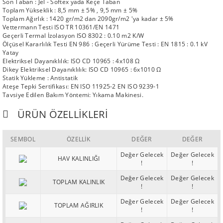
Son Taban : Jel - Softex yada Keçe Taban
Toplam Yükseklik : 8,5 mm ± 5% , 9,5 mm ± 5%
Toplam Ağırlık : 1420 gr/m2 dan 2090gr/m2 'ya kadar ± 5%
Vettermann Testi ISO TR 10361/EN 1471
Geçerli Termal İzolasyon ISO 8302 : 0.10 m2 K/W
Ölçüsel Kararlılık Testi EN 986 : Geçerli Yürüme Testi : EN 1815 : 0.1 kV
Yatay
Elektriksel Dayanıklılık: ISO CD 10965 : 4x108 Ω
Dikey Elektriksel Dayanıklılık: ISO CD 10965 : 6x1010 Ω
Statik Yükleme : Antistatik
Ateşe Tepki Sertifikası: EN ISO 11925-2 EN ISO 9239-1
Tavsiye Edilen Bakım Yöntemi: Yıkama Makinesi.
ÜRÜN ÖZELLIKLERI
SEMBOL
ÖZELLİK
DEĞER
DEĞER
Değer Gelecek
Değer Gelecek
HAV KALINLIĞI
!
!
Değer Gelecek
Değer Gelecek
TOPLAM KALINLIK
!
!
Değer Gelecek
Değer Gelecek
TOPLAM AĞIRLIK
!
!