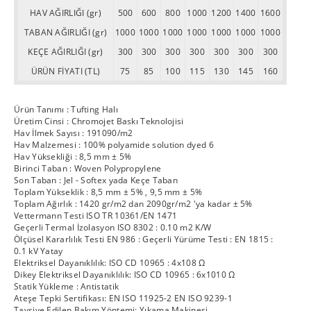
HAV AĞIRLIĞI (gr)
500
600
800
1000
1200
1400
1600
TABAN AĞIRLIĞI (gr)
1000
1000
1000
1000
1000
1000
1000
KEÇE AĞIRLIĞI (gr)
300
300
300
300
300
300
300
ÜRÜN FİYATI (TL)
75
85
100
115
130
145
160
Ürün Tanımı : Tufting Halı
Üretim Cinsi : Chromojet Baskı Teknolojisi
Hav İlmek Sayısı : 191090/m2
Hav Malzemesi : 100% polyamide solution dyed 6
Hav Yüksekliği : 8,5 mm ± 5%
Birinci Taban : Woven Polypropylene
Son Taban : Jel - Softex yada Keçe Taban
Toplam Yükseklik : 8,5 mm ± 5% , 9,5 mm ± 5%
Toplam Ağırlık : 1420 gr/m2 dan 2090gr/m2 'ya kadar ± 5%
Vettermann Testi ISO TR 10361/EN 1471
Geçerli Termal İzolasyon ISO 8302 : 0.10 m2 K/W
Ölçüsel Kararlılık Testi EN 986 : Geçerli Yürüme Testi : EN 1815 :
0.1 kV Yatay
Elektriksel Dayanıklılık: ISO CD 10965 : 4x108 Ω
Dikey Elektriksel Dayanıklılık: ISO CD 10965 : 6x1010 Ω
Statik Yükleme : Antistatik
Ateşe Tepki Sertifikası: EN ISO 11925-2 EN ISO 9239-1
Tavsiye Edilen Bakım Yöntemi: Yıkama Makinesi.