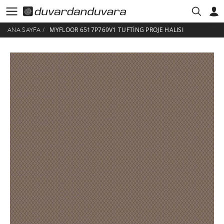
MYFLOOR 6517P769V1 TUFTING PROJE HALISI
ANA SAYFA
/
HESABIM
ÜYE GIRIŞI