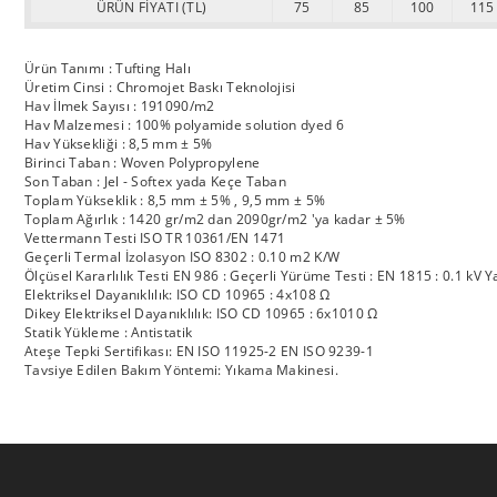
ÜRÜN FİYATI (TL)
75
85
100
115
Ürün Tanımı : Tufting Halı
Üretim Cinsi : Chromojet Baskı Teknolojisi
Hav İlmek Sayısı : 191090/m2
Hav Malzemesi : 100% polyamide solution dyed 6
Hav Yüksekliği : 8,5 mm ± 5%
Birinci Taban : Woven Polypropylene
Son Taban : Jel - Softex yada Keçe Taban
Toplam Yükseklik : 8,5 mm ± 5% , 9,5 mm ± 5%
Toplam Ağırlık : 1420 gr/m2 dan 2090gr/m2 'ya kadar ± 5%
Vettermann Testi ISO TR 10361/EN 1471
Geçerli Termal İzolasyon ISO 8302 : 0.10 m2 K/W
Ölçüsel Kararlılık Testi EN 986 : Geçerli Yürüme Testi : EN 1815 : 0.1 kV Y
Elektriksel Dayanıklılık: ISO CD 10965 : 4x108 Ω
Dikey Elektriksel Dayanıklılık: ISO CD 10965 : 6x1010 Ω
Statik Yükleme : Antistatik
Ateşe Tepki Sertifikası: EN ISO 11925-2 EN ISO 9239-1
Tavsiye Edilen Bakım Yöntemi: Yıkama Makinesi.