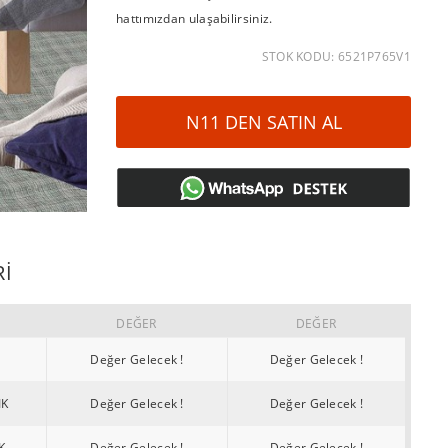
hattımızdan ulaşabilirsiniz.
STOK KODU: 6521P765V1
N11 DEN SATIN AL
RI
DEĞER
DEĞER
Değer Gelecek !
Değer Gelecek !
IK
Değer Gelecek !
Değer Gelecek !
K
Değer Gelecek !
Değer Gelecek !