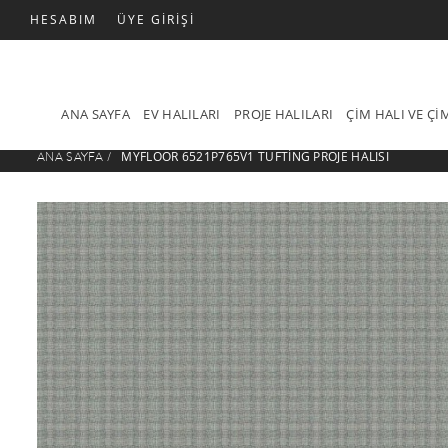
HESABIM
ÜYE GIRIŞI
ANA SAYFA
EV HALILARI
PROJE HALILARI
ÇIM HALI VE Ç
MYFLOOR 6521P765V1 TUFTING PROJE HALISI
ANA SAYFA
/