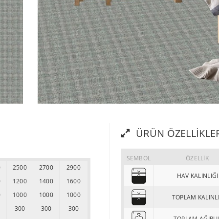
ÜRÜN ÖZELLIKLE
SEMBOL
ÖZELLİK
0
2500
2700
2900
HAV KALINLIĞI
0
1200
1400
1600
0
1000
1000
1000
TOPLAM KALINL
300
300
300
TOPLAM AĞIRLI