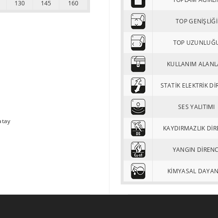
130
145
160
TOP GENİŞLİĞİ
TOP UZUNLUĞ
KULLANIM ALANL
STATİK ELEKTRİK Dİ
SES YALITIMI
atay
KAYDIRMAZLIK DİR
YANGIN DİRENC
KİMYASAL DAYA