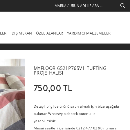
LERI
DIŞ MEKAN
ÖZEL ALANLAR
YARDIMCI MALZEMELER
MYFLOOR 6521P765V1 TUFTING
PROJE HALISI
750,00 TL
Detaylı bilgi ve ürünü satın almak için bize aşağıda
bulunan WhatsApp destek butonu ile
yazabilirsiniz.
Mesai saatleri içerisinde 0212 477 02 90 numaralı