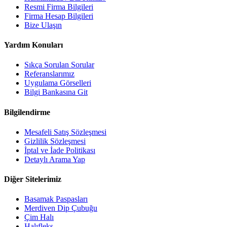
Resmi Firma Bilgileri
Firma Hesap Bilgileri
Bize Ulaşın
Yardım Konuları
Sıkça Sorulan Sorular
Referanslarımız
Uygulama Görselleri
Bilgi Bankasına Git
Bilgilendirme
Mesafeli Satış Sözleşmesi
Gizlilik Sözleşmesi
İptal ve İade Politikası
Detaylı Arama Yap
Diğer Sitelerimiz
Basamak Paspasları
Merdiven Dip Çubuğu
Çim Halı
Halıfleks