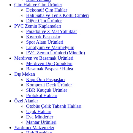
Çim Halı ve Çim Ürünler
Dekoratif Çim Halılar
Halı Saha ve Tenis Kortu Çimleri
Diğer Çim Ürünler
PVC Zemin Kaplamaları
Paradol ve Z Mat Yolluklar
Kıvırcık Paspaslar
Spor Alanı Ürünleri
Linolyum ve Marmelyum
PVC Zemin Ürünleri (Mineflo)
Merdiven ve Basamak Ürünleri
Merdiven Dip Çubukları
Basamak Paspası / Halısı
Dış Mekan
Kapı Önü Paspasları
Kompozit Deck Ürünler
SBR Kauçuk Ürünler
Protokol Halıları
Özel Alanlar
Otobüs Çelik Tabanlı Halıları
Uçak Halıları
Eva Minderler
Mantar Ürünleri
Yardımcı Malzemeler
Halı Bıçakları