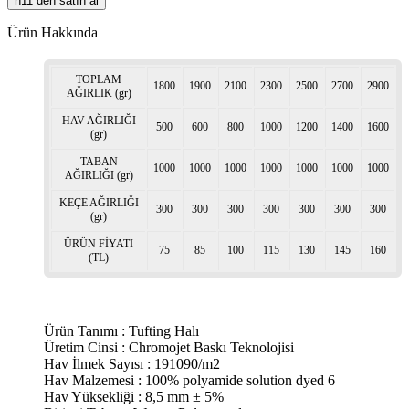
n11 den satın al
Ürün Hakkında
TOPLAM
1800
1900
2100
2300
2500
2700
2900
AĞIRLIK (gr)
HAV AĞIRLIĞI
500
600
800
1000
1200
1400
1600
(gr)
TABAN
1000
1000
1000
1000
1000
1000
1000
AĞIRLIĞI (gr)
KEÇE AĞIRLIĞI
300
300
300
300
300
300
300
(gr)
ÜRÜN FİYATI
75
85
100
115
130
145
160
(TL)
Ürün Tanımı : Tufting Halı
Üretim Cinsi : Chromojet Baskı Teknolojisi
Hav İlmek Sayısı : 191090/m2
Hav Malzemesi : 100% polyamide solution dyed 6
Hav Yüksekliği : 8,5 mm ± 5%