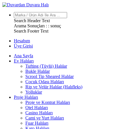
Search Header Text
Arama Sonuçları : :
sonuç
Search Footer Text
Hesabım
Üye Girişi
Ana Sayfa
Ev Halıları
Tufting (Tüylü) Halılar
Bukle Halılar
Scrool Tip Sheared Halılar
Çocuk Odası Halıları
Rip ve Velür Halılar (Halıfleks)
Yolluklar
Proje Halıları
Proje ve Kontrat Halıları
Otel Halıları
Casino Halıları
Cami ve Yurt Halıları
Fuar Halıları
Karo Halıları