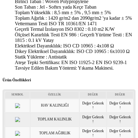
Birinci Taban : Woven Polypropylene
Son Taban : Jel - Softex yada Keçe Taban
Toplam Yükseklik : 8,5 mm ± 5% , 9,5 mm ± 5%
Toplam Ağırlık : 1420 gr/m2 dan 2090gr/m2 'ya kadar ± 5%
Vettermann Testi ISO TR 10361/EN 1471
Geçerli Termal İzolasyon ISO 8302 : 0.10 m2 K/W
Ölçüsel Kararlılık Testi EN 986 : Geçerli Yürüme Testi : EN
1815 : 0.1 kV Yatay
Elektriksel Dayanıklılık: ISO CD 10965 : 4x108 Ω
Dikey Elektriksel Dayanıklılık: ISO CD 10965 : 6x1010 Ω
Statik Yükleme : Antistatik
Ateşe Tepki Sertifikası: EN ISO 11925-2 EN ISO 9239-1
Tavsiye Edilen Bakım Yöntemi: Yıkama Makinesi.
Ürün Özellikleri
SEMBOL
ÖZELLİK
DEĞER
DEĞER
Değer Gelecek
Değer Gelecek
HAV KALINLIĞI
!
!
Değer Gelecek
Değer Gelecek
TOPLAM KALINLIK
!
!
Değer Gelecek
Değer Gelecek
TOPLAM AĞIRLIK
!
!