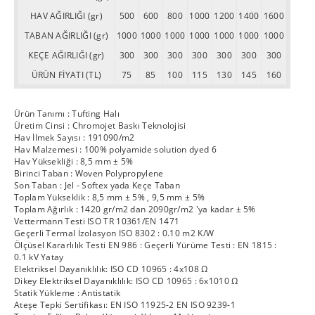
HAV AĞIRLIĞI (gr)
500
600
800
1000
1200
1400
1600
TABAN AĞIRLIĞI (gr)
1000
1000
1000
1000
1000
1000
1000
KEÇE AĞIRLIĞI (gr)
300
300
300
300
300
300
300
ÜRÜN FİYATI (TL)
75
85
100
115
130
145
160
Ürün Tanımı : Tufting Halı
Üretim Cinsi : Chromojet Baskı Teknolojisi
Hav İlmek Sayısı : 191090/m2
Hav Malzemesi : 100% polyamide solution dyed 6
Hav Yüksekliği : 8,5 mm ± 5%
Birinci Taban : Woven Polypropylene
Son Taban : Jel - Softex yada Keçe Taban
Toplam Yükseklik : 8,5 mm ± 5% , 9,5 mm ± 5%
Toplam Ağırlık : 1420 gr/m2 dan 2090gr/m2 'ya kadar ± 5%
Vettermann Testi ISO TR 10361/EN 1471
Geçerli Termal İzolasyon ISO 8302 : 0.10 m2 K/W
Ölçüsel Kararlılık Testi EN 986 : Geçerli Yürüme Testi : EN 1815 :
0.1 kV Yatay
Elektriksel Dayanıklılık: ISO CD 10965 : 4x108 Ω
Dikey Elektriksel Dayanıklılık: ISO CD 10965 : 6x1010 Ω
Statik Yükleme : Antistatik
Ateşe Tepki Sertifikası: EN ISO 11925-2 EN ISO 9239-1