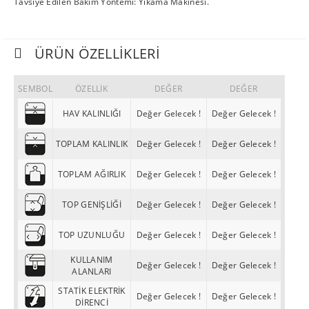
Tavsiye Edilen Bakım Yöntemi: Yıkama Makinesi.
ÜRÜN ÖZELLIKLERI
SEMBOL
ÖZELLİK
DEĞER
DEĞER
HAV KALINLIĞI
Değer Gelecek !
Değer Gelecek !
TOPLAM KALINLIK
Değer Gelecek !
Değer Gelecek !
TOPLAM AĞIRLIK
Değer Gelecek !
Değer Gelecek !
TOP GENİŞLİĞİ
Değer Gelecek !
Değer Gelecek !
TOP UZUNLUĞU
Değer Gelecek !
Değer Gelecek !
KULLANIM
Değer Gelecek !
Değer Gelecek !
ALANLARI
STATİK ELEKTRİK
Değer Gelecek !
Değer Gelecek !
DİRENCİ