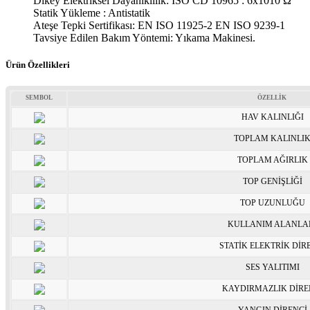
Dikey Elektriksel Dayanıklılık: ISO CD 10965 : 6x1010 Ω
Statik Yükleme : Antistatik
Ateşe Tepki Sertifikası: EN ISO 11925-2 EN ISO 9239-1
Tavsiye Edilen Bakım Yöntemi: Yıkama Makinesi.
Ürün Özellikleri
SEMBOL
ÖZELLİK
HAV KALINLIĞI
TOPLAM KALINLI
TOPLAM AĞIRLIK
TOP GENİŞLİĞİ
TOP UZUNLUĞU
KULLANIM ALANLA
STATİK ELEKTRİK DİR
SES YALITIMI
KAYDIRMAZLIK DİRE