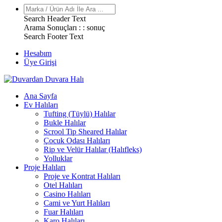
Search Header Text
Arama Sonuçları : :
sonuç
Search Footer Text
Hesabım
Üye Girişi
Ana Sayfa
Ev Halıları
Tufting (Tüylü) Halılar
Bukle Halılar
Scrool Tip Sheared Halılar
Çocuk Odası Halıları
Rip ve Velür Halılar (Halıfleks)
Yolluklar
Proje Halıları
Proje ve Kontrat Halıları
Otel Halıları
Casino Halıları
Cami ve Yurt Halıları
Fuar Halıları
Karo Halıları