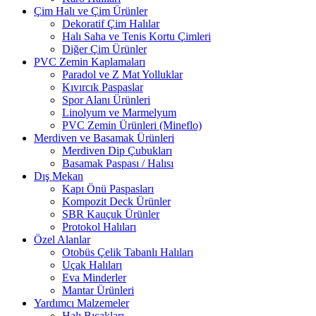
Çim Halı ve Çim Ürünler
Dekoratif Çim Halılar
Halı Saha ve Tenis Kortu Çimleri
Diğer Çim Ürünler
PVC Zemin Kaplamaları
Paradol ve Z Mat Yolluklar
Kıvırcık Paspaslar
Spor Alanı Ürünleri
Linolyum ve Marmelyum
PVC Zemin Ürünleri (Mineflo)
Merdiven ve Basamak Ürünleri
Merdiven Dip Çubukları
Basamak Paspası / Halısı
Dış Mekan
Kapı Önü Paspasları
Kompozit Deck Ürünler
SBR Kauçuk Ürünler
Protokol Halıları
Özel Alanlar
Otobüs Çelik Tabanlı Halıları
Uçak Halıları
Eva Minderler
Mantar Ürünleri
Yardımcı Malzemeler
Halı Bıçakları