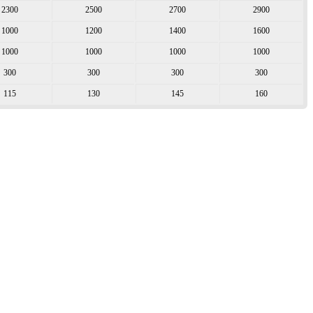
2300
2500
2700
2900
1000
1200
1400
1600
1000
1000
1000
1000
300
300
300
300
115
130
145
160