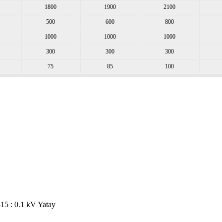
1800
1900
2100
500
600
800
1000
1000
1000
300
300
300
75
85
100
815 : 0.1 kV Yatay