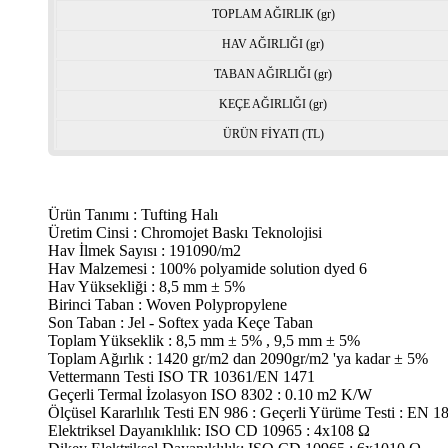
TOPLAM AĞIRLIK (gr)
HAV AĞIRLIĞI (gr)
TABAN AĞIRLIĞI (gr)
KEÇE AĞIRLIĞI (gr)
ÜRÜN FİYATI (TL)
Ürün Tanımı : Tufting Halı
Üretim Cinsi : Chromojet Baskı Teknolojisi
Hav İlmek Sayısı : 191090/m2
Hav Malzemesi : 100% polyamide solution dyed 6
Hav Yüksekliği : 8,5 mm ± 5%
Birinci Taban : Woven Polypropylene
Son Taban : Jel - Softex yada Keçe Taban
Toplam Yükseklik : 8,5 mm ± 5% , 9,5 mm ± 5%
Toplam Ağırlık : 1420 gr/m2 dan 2090gr/m2 'ya kadar ± 5%
Vettermann Testi ISO TR 10361/EN 1471
Geçerli Termal İzolasyon ISO 8302 : 0.10 m2 K/W
Ölçüsel Kararlılık Testi EN 986 : Geçerli Yürüme Testi : EN 1
Elektriksel Dayanıklılık: ISO CD 10965 : 4x108 Ω