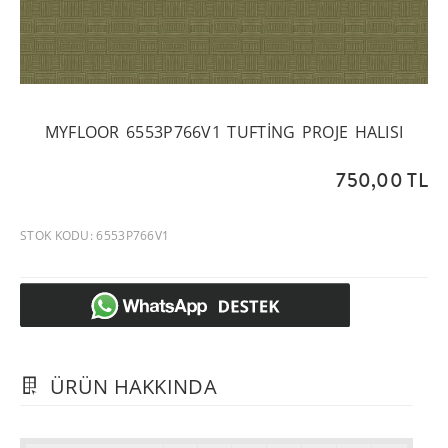
MYFLOOR 6553P766V1 TUFTING PROJE HALISI
750,00 TL
STOK KODU: 6553P766V1
ÜRÜN HAKKINDA