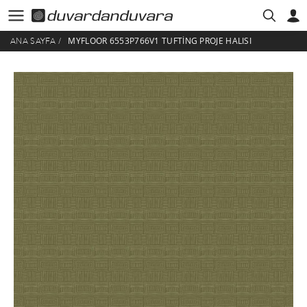
MYFLOOR 6553P766V1 TUFTING PROJE HALISI
ANA SAYFA
/
HESABIM
ÜYE GIRIŞI