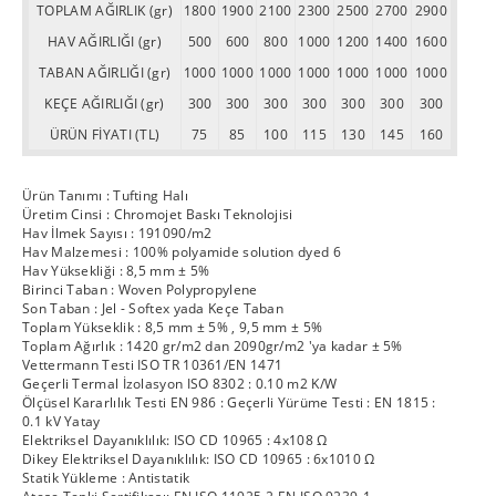
TOPLAM AĞIRLIK (gr)
1800
1900
2100
2300
2500
2700
2900
HAV AĞIRLIĞI (gr)
500
600
800
1000
1200
1400
1600
TABAN AĞIRLIĞI (gr)
1000
1000
1000
1000
1000
1000
1000
KEÇE AĞIRLIĞI (gr)
300
300
300
300
300
300
300
ÜRÜN FİYATI (TL)
75
85
100
115
130
145
160
Ürün Tanımı : Tufting Halı
Üretim Cinsi : Chromojet Baskı Teknolojisi
Hav İlmek Sayısı : 191090/m2
Hav Malzemesi : 100% polyamide solution dyed 6
Hav Yüksekliği : 8,5 mm ± 5%
Birinci Taban : Woven Polypropylene
Son Taban : Jel - Softex yada Keçe Taban
Toplam Yükseklik : 8,5 mm ± 5% , 9,5 mm ± 5%
Toplam Ağırlık : 1420 gr/m2 dan 2090gr/m2 'ya kadar ± 5%
Vettermann Testi ISO TR 10361/EN 1471
Geçerli Termal İzolasyon ISO 8302 : 0.10 m2 K/W
Ölçüsel Kararlılık Testi EN 986 : Geçerli Yürüme Testi : EN 1815 :
0.1 kV Yatay
Elektriksel Dayanıklılık: ISO CD 10965 : 4x108 Ω
Dikey Elektriksel Dayanıklılık: ISO CD 10965 : 6x1010 Ω
Statik Yükleme : Antistatik