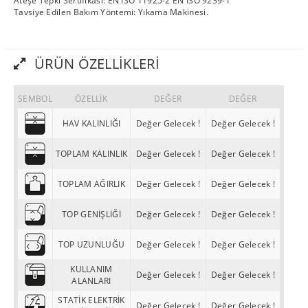
Ateşe Tepki Sertifikası: EN ISO 11925-2 EN ISO 9239-1
Tavsiye Edilen Bakım Yöntemi: Yıkama Makinesi.
ÜRÜN ÖZELLIKLERI
SEMBOL
ÖZELLİK
DEĞER
DEĞER
HAV KALINLIĞI
Değer Gelecek !
Değer Gelecek !
TOPLAM KALINLIK
Değer Gelecek !
Değer Gelecek !
TOPLAM AĞIRLIK
Değer Gelecek !
Değer Gelecek !
TOP GENİŞLİĞİ
Değer Gelecek !
Değer Gelecek !
TOP UZUNLUĞU
Değer Gelecek !
Değer Gelecek !
KULLANIM
Değer Gelecek !
Değer Gelecek !
ALANLARI
STATİK ELEKTRİK
Değer Gelecek !
Değer Gelecek !