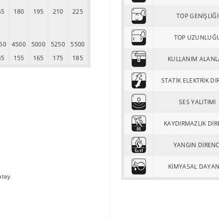
65
180
195
210
225
TOP GENİŞLİĞİ
TOP UZUNLUĞ
50
4500
5000
5250
5500
45
155
165
175
185
KULLANIM ALANL
STATİK ELEKTRİK Dİ
SES YALITIMI
KAYDIRMAZLIK DİR
YANGIN DİRENC
KİMYASAL DAYA
atay