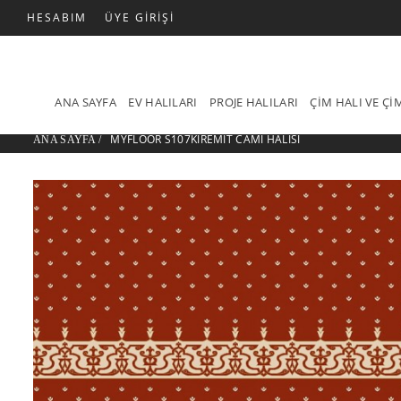
HESABIM
ÜYE GIRIŞI
ANA SAYFA
EV HALILARI
PROJE HALILARI
ÇIM HALI VE Ç
MYFLOOR S107KIREMIT CAMI HALISI
ANA SAYFA
/