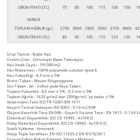
ÜRÜN FİYATI (TL)
75
85
100
115
130
150
1
AKRİLİK
TOPLAM AĞIRLIK (gr)
2750
3000
3300
3500
3750
4000
42
ÜRÜN FİİYATI (TL)
85
95
105
115
125
135
1
Ürün Tanımı : Bukle Halı
Üretim Cinsi : Chromojet Baskı Teknolojisi
Hav İlmek Sayısı : 191090/m2
Hav Malzemesi : 100% polyamide solution dyed 6
Hav Yüksekliği : 8,5 mm ± 5%
Birinci Taban : Woven Polypropylene
Son Taban : Jel - Softex yada Keçe Taban
Toplam Yükseklik : 8,5 mm ± 5% , 9,5 mm ± 5%
Toplam Ağırlık : 1420 gr/m2 dan 2090gr/m2 'ya kadar ± 5%
Vettermann Testi ISO TR 10361/EN 1471
Geçerli Termal İzolasyon ISO 8302 : 0.10 m2 K/W
Ölçüsel Kararlılık Testi EN 986 : Geçerli Yürüme Testi : EN 1815 : 0.1 kV Y
Elektriksel Dayanıklılık: ISO CD 10965 : 4x108 Ω
Dikey Elektriksel Dayanıklılık: ISO CD 10965 : 6x1010 Ω
Statik Yükleme : Antistatik
Ateşe Tepki Sertifikası: EN ISO 11925-2 EN ISO 9239-1
Tavsiye Edilen Bakım Yöntemi: Yıkama Makinesi.