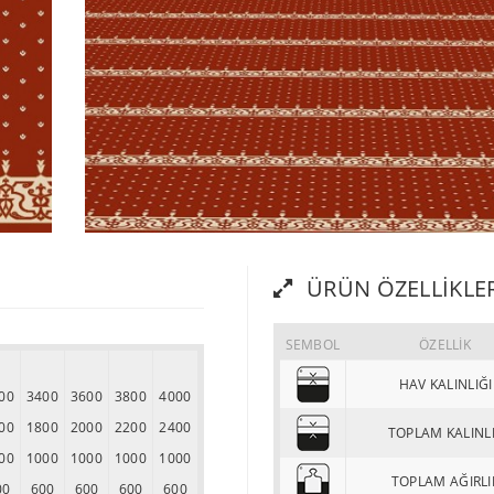
ÜRÜN ÖZELLIKLE
SEMBOL
ÖZELLİK
HAV KALINLIĞI
00
3400
3600
3800
4000
00
1800
2000
2200
2400
TOPLAM KALINL
00
1000
1000
1000
1000
TOPLAM AĞIRLI
00
600
600
600
600