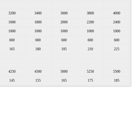
3200
3400
3600
3800
4000
1600
1800
2000
2200
2400
1000
1000
1000
1000
1000
600
600
600
600
600
165
180
195
210
225
4250
4500
5000
5250
5500
145
155
165
175
185