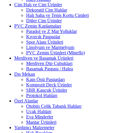
Çim Halı ve Çim Ürünler
Dekoratif Çim Halılar
Halı Saha ve Tenis Kortu Çimleri
Diğer Çim Ürünler
PVC Zemin Kaplamaları
Paradol ve Z Mat Yolluklar
Kıvırcık Paspaslar
Spor Alanı Ürünleri
Linolyum ve Marmelyum
PVC Zemin Ürünleri (Mineflo)
Merdiven ve Basamak Ürünleri
Merdiven Dip Çubukları
Basamak Paspası / Halısı
Dış Mekan
Kapı Önü Paspasları
Kompozit Deck Ürünler
SBR Kauçuk Ürünler
Protokol Halıları
Özel Alanlar
Otobüs Çelik Tabanlı Halıları
Uçak Halıları
Eva Minderler
Mantar Ürünleri
Yardımcı Malzemeler
Halı Bıçakları