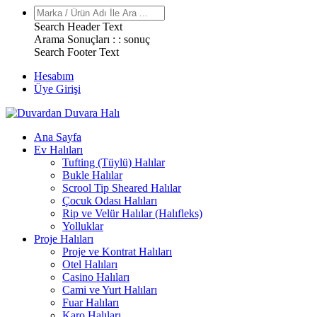
Search Header Text
Arama Sonuçları : :
sonuç
Search Footer Text
Hesabım
Üye Girişi
Ana Sayfa
Ev Halıları
Tufting (Tüylü) Halılar
Bukle Halılar
Scrool Tip Sheared Halılar
Çocuk Odası Halıları
Rip ve Velür Halılar (Halıfleks)
Yolluklar
Proje Halıları
Proje ve Kontrat Halıları
Otel Halıları
Casino Halıları
Cami ve Yurt Halıları
Fuar Halıları
Karo Halıları