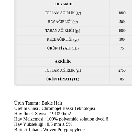
POLYAMID
TOPLAM AĞIRLIK (gr)
1800
HAV AĞIRLIĞI (gr)
500
TABAN AĞIRLIĞI (gr)
1000
KEÇE AĞIRLIĞI (gr)
300
ÜRÜN FİYATI (TL)
75
AKRİLİK
TOPLAM AĞIRLIK (gr)
2750
ÜRÜN FİİYATI (TL)
85
Ürün Tanımı : Bukle Halı
Üretim Cinsi : Chromojet Baskı Teknolojisi
Hav İlmek Sayısı : 191090/m2
Hav Malzemesi : 100% polyamide solution dyed 6
Hav Yüksekliği : 8,5 mm ± 5%
Birinci Taban : Woven Polypropylene