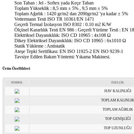
Son Taban : Jel - Softex yada Keçe Taban
Toplam Yükseklik : 8,5 mm ± 5% , 9,5 mm ± 5%
Toplam Ağırlık : 1420 gr/m2 dan 2090gr/m2 'ya kadar ± 5%
Vettermann Testi ISO TR 10361/EN 1471
Geçerli Termal İzolasyon ISO 8302 : 0.10 m2 K/W
Ölçüsel Kararlılık Testi EN 986 : Geçerli Yürüme Testi : EN 1
Elektriksel Dayanıklılık: ISO CD 10965 : 4x108 Ω
Dikey Elektriksel Dayanıklılık: ISO CD 10965 : 6x1010 Ω
Statik Yükleme : Antistatik
Ateşe Tepki Sertifikası: EN ISO 11925-2 EN ISO 9239-1
Tavsiye Edilen Bakım Yöntemi: Yıkama Makinesi.
Ürün Özellikleri
SEMBOL
ÖZELLİK
HAV KALINLIĞI
TOPLAM KALINLI
TOPLAM AĞIRLIK
TOP GENİŞLİĞİ
TOP UZUNLUĞU