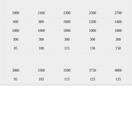
1900
2100
2300
2500
2700
600
800
1000
1200
1400
1000
1000
1000
1000
1000
300
300
300
300
300
85
100
115
130
150
3000
3300
3500
3750
4000
95
105
115
125
135