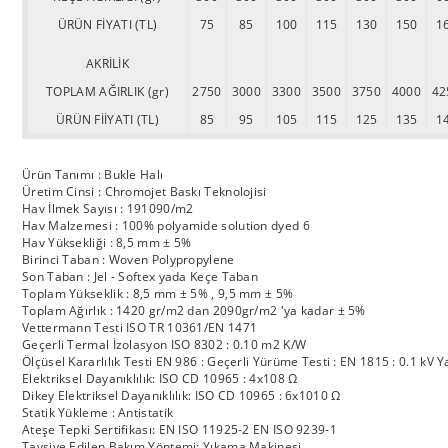
ÜRÜN FİYATI (TL)
75
85
100
115
130
150
1
AKRİLİK
TOPLAM AĞIRLIK (gr)
2750
3000
3300
3500
3750
4000
42
ÜRÜN FİİYATI (TL)
85
95
105
115
125
135
1
Ürün Tanımı : Bukle Halı
Üretim Cinsi : Chromojet Baskı Teknolojisi
Hav İlmek Sayısı : 191090/m2
Hav Malzemesi : 100% polyamide solution dyed 6
Hav Yüksekliği : 8,5 mm ± 5%
Birinci Taban : Woven Polypropylene
Son Taban : Jel - Softex yada Keçe Taban
Toplam Yükseklik : 8,5 mm ± 5% , 9,5 mm ± 5%
Toplam Ağırlık : 1420 gr/m2 dan 2090gr/m2 'ya kadar ± 5%
Vettermann Testi ISO TR 10361/EN 1471
Geçerli Termal İzolasyon ISO 8302 : 0.10 m2 K/W
Ölçüsel Kararlılık Testi EN 986 : Geçerli Yürüme Testi : EN 1815 : 0.1 kV Y
Elektriksel Dayanıklılık: ISO CD 10965 : 4x108 Ω
Dikey Elektriksel Dayanıklılık: ISO CD 10965 : 6x1010 Ω
Statik Yükleme : Antistatik
Ateşe Tepki Sertifikası: EN ISO 11925-2 EN ISO 9239-1
Tavsiye Edilen Bakım Yöntemi: Yıkama Makinesi.