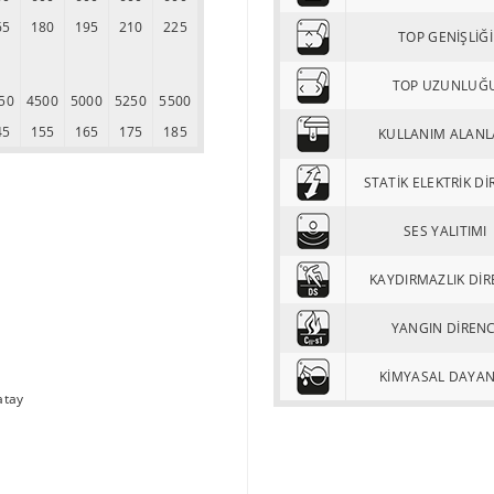
65
180
195
210
225
TOP GENİŞLİĞİ
TOP UZUNLUĞ
50
4500
5000
5250
5500
45
155
165
175
185
KULLANIM ALANL
STATİK ELEKTRİK Dİ
SES YALITIMI
KAYDIRMAZLIK DİR
YANGIN DİRENC
KİMYASAL DAYA
atay