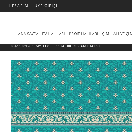
HESABIM
ÜYE GIRIŞI
ANA SAYFA
EV HALILARI
PROJE HALILARI
ÇIM HALI VE Ç
MYFLOOR S112ACIKCINI CAMI HALISI
ANA SAYFA
/