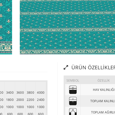
ÜRÜN ÖZELLIKLE
SEMBOL
ÖZELLİK
HAV KALINLIĞI
00
3400
3600
3800
4000
00
1800
2000
2200
2400
TOPLAM KALINL
00
1000
1000
1000
1000
TOPLAM AĞIRLI
00
600
600
600
600