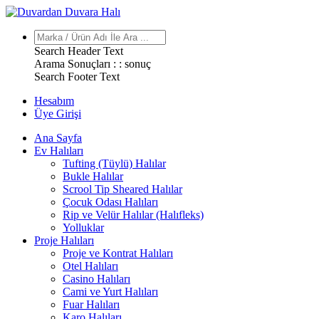
Search Header Text
Arama Sonuçları : :
sonuç
Search Footer Text
Hesabım
Üye Girişi
Ana Sayfa
Ev Halıları
Tufting (Tüylü) Halılar
Bukle Halılar
Scrool Tip Sheared Halılar
Çocuk Odası Halıları
Rip ve Velür Halılar (Halıfleks)
Yolluklar
Proje Halıları
Proje ve Kontrat Halıları
Otel Halıları
Casino Halıları
Cami ve Yurt Halıları
Fuar Halıları
Karo Halıları