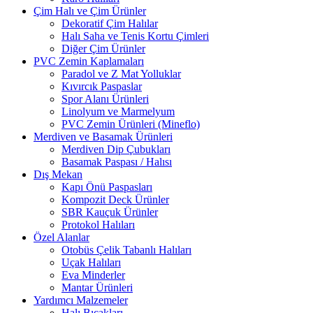
Çim Halı ve Çim Ürünler
Dekoratif Çim Halılar
Halı Saha ve Tenis Kortu Çimleri
Diğer Çim Ürünler
PVC Zemin Kaplamaları
Paradol ve Z Mat Yolluklar
Kıvırcık Paspaslar
Spor Alanı Ürünleri
Linolyum ve Marmelyum
PVC Zemin Ürünleri (Mineflo)
Merdiven ve Basamak Ürünleri
Merdiven Dip Çubukları
Basamak Paspası / Halısı
Dış Mekan
Kapı Önü Paspasları
Kompozit Deck Ürünler
SBR Kauçuk Ürünler
Protokol Halıları
Özel Alanlar
Otobüs Çelik Tabanlı Halıları
Uçak Halıları
Eva Minderler
Mantar Ürünleri
Yardımcı Malzemeler
Halı Bıçakları