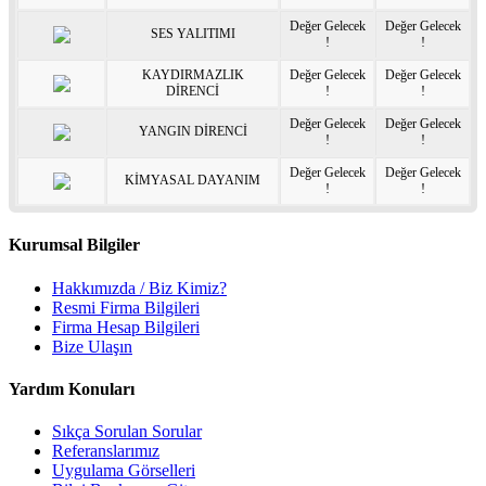
Değer Gelecek
Değer Gelecek
SES YALITIMI
!
!
KAYDIRMAZLIK
Değer Gelecek
Değer Gelecek
DİRENCİ
!
!
Değer Gelecek
Değer Gelecek
YANGIN DİRENCİ
!
!
Değer Gelecek
Değer Gelecek
KİMYASAL DAYANIM
!
!
Kurumsal Bilgiler
Hakkımızda / Biz Kimiz?
Resmi Firma Bilgileri
Firma Hesap Bilgileri
Bize Ulaşın
Yardım Konuları
Sıkça Sorulan Sorular
Referanslarımız
Uygulama Görselleri