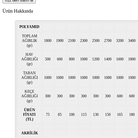
n11 den satın al
Ürün Hakkında
POLYAMID
TOPLAM
AĞIRLIK
1800
1900
2100
2300
2500
2700
3200
3400
(gr)
HAV
AĞIRLIĞI
500
600
800
1000
1200
1400
1600
1800
(gr)
TABAN
AĞIRLIĞI
1000
1000
1000
1000
1000
1000
1000
1000
(gr)
KEÇE
AĞIRLIĞI
300
300
300
300
300
300
600
600
(gr)
ÜRÜN
FİYATI
75
85
100
115
130
150
165
180
(TL)
AKRİLİK