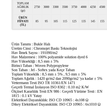
TOPLAM
AĞIRLIK
2750
3000
3300
3500
3750
4000
4250
4500
(gr)
ÜRÜN
FİİYATI
85
95
105
115
125
135
145
155
(TL)
Ürün Tanımı : Bukle Halı
Üretim Cinsi : Chromojet Baskı Teknolojisi
Hav İlmek Sayısı : 191090/m2
Hav Malzemesi : 100% polyamide solution dyed 6
Hav Yüksekliği : 8,5 mm ± 5%
Birinci Taban : Woven Polypropylene
Son Taban : Jel - Softex yada Keçe Taban
Toplam Yükseklik : 8,5 mm ± 5% , 9,5 mm ± 5%
Toplam Ağırlık : 1420 gr/m2 dan 2090gr/m2 'ya kadar ± 5%
Vettermann Testi ISO TR 10361/EN 1471
Geçerli Termal İzolasyon ISO 8302 : 0.10 m2 K/W
Ölçüsel Kararlılık Testi EN 986 : Geçerli Yürüme Testi : EN
1815 : 0.1 kV Yatay
Elektriksel Dayanıklılık: ISO CD 10965 : 4x108 Ω
Dikey Elektriksel Dayanıklılık: ISO CD 10965 : 6x1010 Ω