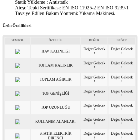
Statik Yükleme : Antistatik
Ateşe Tepki Sertifikası: EN ISO 11925-2 EN ISO 9239-1
Tavsiye Edilen Bakım Yöntemi: Yıkama Makinesi.
Ürün Özellikleri
SEMBOL
ÖZELLİK
DEĞER
DEĞER
Değer Gelecek
Değer Gelecek
HAV KALINLIĞI
!
!
Değer Gelecek
Değer Gelecek
TOPLAM KALINLIK
!
!
Değer Gelecek
Değer Gelecek
TOPLAM AĞIRLIK
!
!
Değer Gelecek
Değer Gelecek
TOP GENİŞLİĞİ
!
!
Değer Gelecek
Değer Gelecek
TOP UZUNLUĞU
!
!
Değer Gelecek
Değer Gelecek
KULLANIM ALANLARI
!
!
STATİK ELEKTRİK
Değer Gelecek
Değer Gelecek
DİRENCİ
!
!