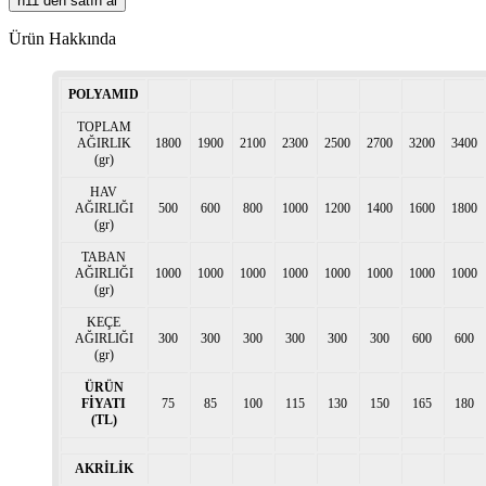
n11 den satın al
Ürün Hakkında
POLYAMID
TOPLAM
AĞIRLIK
1800
1900
2100
2300
2500
2700
3200
3400
(gr)
HAV
AĞIRLIĞI
500
600
800
1000
1200
1400
1600
1800
(gr)
TABAN
AĞIRLIĞI
1000
1000
1000
1000
1000
1000
1000
1000
(gr)
KEÇE
AĞIRLIĞI
300
300
300
300
300
300
600
600
(gr)
ÜRÜN
FİYATI
75
85
100
115
130
150
165
180
(TL)
AKRİLİK