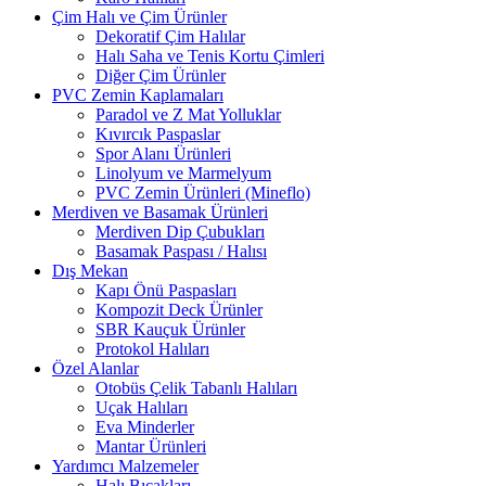
Çim Halı ve Çim Ürünler
Dekoratif Çim Halılar
Halı Saha ve Tenis Kortu Çimleri
Diğer Çim Ürünler
PVC Zemin Kaplamaları
Paradol ve Z Mat Yolluklar
Kıvırcık Paspaslar
Spor Alanı Ürünleri
Linolyum ve Marmelyum
PVC Zemin Ürünleri (Mineflo)
Merdiven ve Basamak Ürünleri
Merdiven Dip Çubukları
Basamak Paspası / Halısı
Dış Mekan
Kapı Önü Paspasları
Kompozit Deck Ürünler
SBR Kauçuk Ürünler
Protokol Halıları
Özel Alanlar
Otobüs Çelik Tabanlı Halıları
Uçak Halıları
Eva Minderler
Mantar Ürünleri
Yardımcı Malzemeler
Halı Bıçakları