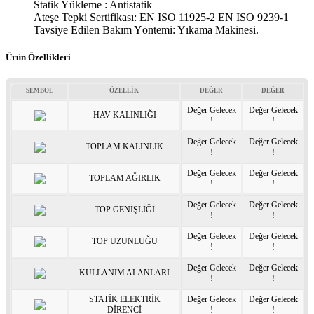
Statik Yükleme : Antistatik
Ateşe Tepki Sertifikası: EN ISO 11925-2 EN ISO 9239-1
Tavsiye Edilen Bakım Yöntemi: Yıkama Makinesi.
Ürün Özellikleri
SEMBOL
ÖZELLİK
DEĞER
DEĞER
Değer Gelecek
Değer Gelecek
HAV KALINLIĞI
!
!
Değer Gelecek
Değer Gelecek
TOPLAM KALINLIK
!
!
Değer Gelecek
Değer Gelecek
TOPLAM AĞIRLIK
!
!
Değer Gelecek
Değer Gelecek
TOP GENİŞLİĞİ
!
!
Değer Gelecek
Değer Gelecek
TOP UZUNLUĞU
!
!
Değer Gelecek
Değer Gelecek
KULLANIM ALANLARI
!
!
STATİK ELEKTRİK
Değer Gelecek
Değer Gelecek
DİRENCİ
!
!