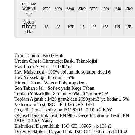
TOPLAM
AĞIRLIK
2750
3000
3300
3500
3750
4000
4250
4500
(gr)
ÜRÜN
FİİYATI
85
95
105
115
125
135
145
155
(TL)
Ürün Tanımı : Bukle Halı
Üretim Cinsi : Chromojet Baskı Teknolojisi
Hav İlmek Sayısı : 191090/m2
Hav Malzemesi : 100% polyamide solution dyed 6
Hav Yüksekliği : 8,5 mm ± 5%
Birinci Taban : Woven Polypropylene
Son Taban : Jel - Softex yada Keçe Taban
Toplam Yükseklik : 8,5 mm ± 5% , 9,5 mm ± 5%
Toplam Ağırlık : 1420 gr/m2 dan 2090gr/m2 'ya kadar ± 5%
Vettermann Testi ISO TR 10361/EN 1471
Geçerli Termal İzolasyon ISO 8302 : 0.10 m2 K/W
Ölçüsel Kararlılık Testi EN 986 : Geçerli Yürüme Testi : EN
1815 : 0.1 kV Yatay
Elektriksel Dayanıklılık: ISO CD 10965 : 4x108 Ω
Dikey Elektriksel Dayanıklılık: ISO CD 10965 : 6x1010 Ω