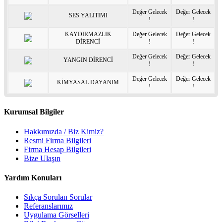
Değer Gelecek
Değer Gelecek
SES YALITIMI
!
!
KAYDIRMAZLIK
Değer Gelecek
Değer Gelecek
DİRENCİ
!
!
Değer Gelecek
Değer Gelecek
YANGIN DİRENCİ
!
!
Değer Gelecek
Değer Gelecek
KİMYASAL DAYANIM
!
!
Kurumsal Bilgiler
Hakkımızda / Biz Kimiz?
Resmi Firma Bilgileri
Firma Hesap Bilgileri
Bize Ulaşın
Yardım Konuları
Sıkça Sorulan Sorular
Referanslarımız
Uygulama Görselleri