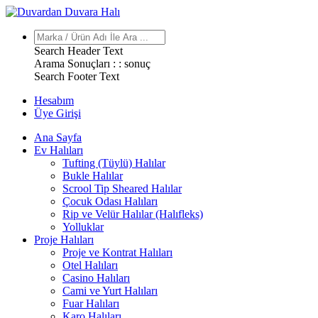
Search Header Text
Arama Sonuçları : :
sonuç
Search Footer Text
Hesabım
Üye Girişi
Ana Sayfa
Ev Halıları
Tufting (Tüylü) Halılar
Bukle Halılar
Scrool Tip Sheared Halılar
Çocuk Odası Halıları
Rip ve Velür Halılar (Halıfleks)
Yolluklar
Proje Halıları
Proje ve Kontrat Halıları
Otel Halıları
Casino Halıları
Cami ve Yurt Halıları
Fuar Halıları
Karo Halıları