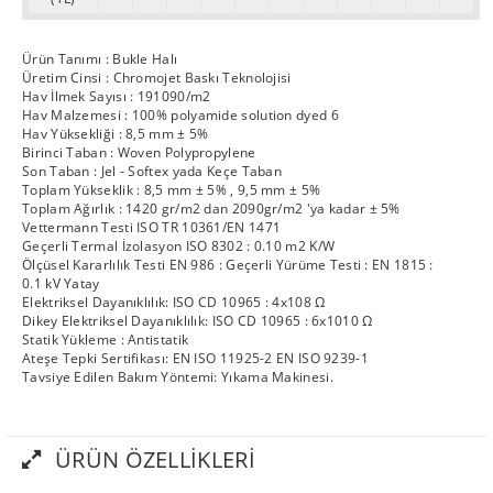
Ürün Tanımı : Bukle Halı
Üretim Cinsi : Chromojet Baskı Teknolojisi
Hav İlmek Sayısı : 191090/m2
Hav Malzemesi : 100% polyamide solution dyed 6
Hav Yüksekliği : 8,5 mm ± 5%
Birinci Taban : Woven Polypropylene
Son Taban : Jel - Softex yada Keçe Taban
Toplam Yükseklik : 8,5 mm ± 5% , 9,5 mm ± 5%
Toplam Ağırlık : 1420 gr/m2 dan 2090gr/m2 'ya kadar ± 5%
Vettermann Testi ISO TR 10361/EN 1471
Geçerli Termal İzolasyon ISO 8302 : 0.10 m2 K/W
Ölçüsel Kararlılık Testi EN 986 : Geçerli Yürüme Testi : EN 1815 :
0.1 kV Yatay
Elektriksel Dayanıklılık: ISO CD 10965 : 4x108 Ω
Dikey Elektriksel Dayanıklılık: ISO CD 10965 : 6x1010 Ω
Statik Yükleme : Antistatik
Ateşe Tepki Sertifikası: EN ISO 11925-2 EN ISO 9239-1
Tavsiye Edilen Bakım Yöntemi: Yıkama Makinesi.
ÜRÜN ÖZELLIKLERI