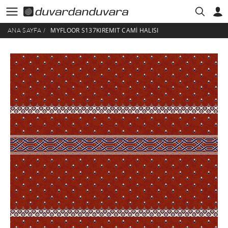
MYFLOOR S137KIREMIT CAMI HALISI
ANA SAYFA
/
HESABIM
ÜYE GIRIŞI