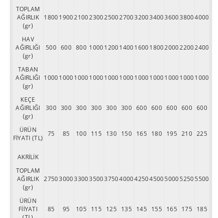
TOPLAM
AĞIRLIK
1800
1900
2100
2300
2500
2700
3200
3400
3600
3800
4000
(gr)
HAV
AĞIRLIĞI
500
600
800
1000
1200
1400
1600
1800
2000
2200
2400
(gr)
TABAN
AĞIRLIĞI
1000
1000
1000
1000
1000
1000
1000
1000
1000
1000
1000
(gr)
KEÇE
AĞIRLIĞI
300
300
300
300
300
300
600
600
600
600
600
(gr)
ÜRÜN
75
85
100
115
130
150
165
180
195
210
225
FİYATI (TL)
AKRİLİK
TOPLAM
AĞIRLIK
2750
3000
3300
3500
3750
4000
4250
4500
5000
5250
5500
(gr)
ÜRÜN
FİİYATI
85
95
105
115
125
135
145
155
165
175
185
(TL)