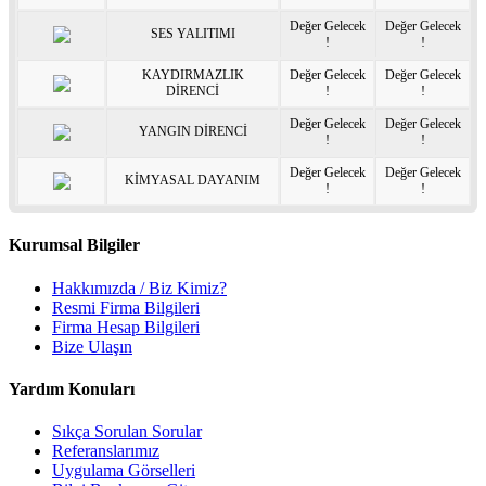
Değer Gelecek
Değer Gelecek
SES YALITIMI
!
!
KAYDIRMAZLIK
Değer Gelecek
Değer Gelecek
DİRENCİ
!
!
Değer Gelecek
Değer Gelecek
YANGIN DİRENCİ
!
!
Değer Gelecek
Değer Gelecek
KİMYASAL DAYANIM
!
!
Kurumsal Bilgiler
Hakkımızda / Biz Kimiz?
Resmi Firma Bilgileri
Firma Hesap Bilgileri
Bize Ulaşın
Yardım Konuları
Sıkça Sorulan Sorular
Referanslarımız
Uygulama Görselleri