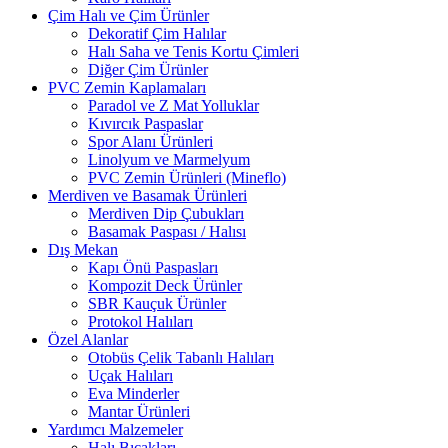
Çim Halı ve Çim Ürünler
Dekoratif Çim Halılar
Halı Saha ve Tenis Kortu Çimleri
Diğer Çim Ürünler
PVC Zemin Kaplamaları
Paradol ve Z Mat Yolluklar
Kıvırcık Paspaslar
Spor Alanı Ürünleri
Linolyum ve Marmelyum
PVC Zemin Ürünleri (Mineflo)
Merdiven ve Basamak Ürünleri
Merdiven Dip Çubukları
Basamak Paspası / Halısı
Dış Mekan
Kapı Önü Paspasları
Kompozit Deck Ürünler
SBR Kauçuk Ürünler
Protokol Halıları
Özel Alanlar
Otobüs Çelik Tabanlı Halıları
Uçak Halıları
Eva Minderler
Mantar Ürünleri
Yardımcı Malzemeler
Halı Bıçakları