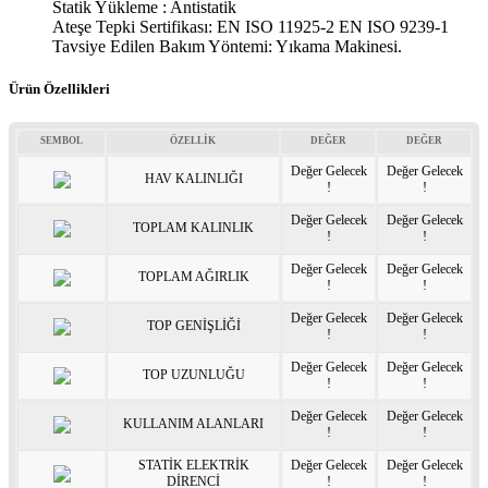
Statik Yükleme : Antistatik
Ateşe Tepki Sertifikası: EN ISO 11925-2 EN ISO 9239-1
Tavsiye Edilen Bakım Yöntemi: Yıkama Makinesi.
Ürün Özellikleri
SEMBOL
ÖZELLİK
DEĞER
DEĞER
Değer Gelecek
Değer Gelecek
HAV KALINLIĞI
!
!
Değer Gelecek
Değer Gelecek
TOPLAM KALINLIK
!
!
Değer Gelecek
Değer Gelecek
TOPLAM AĞIRLIK
!
!
Değer Gelecek
Değer Gelecek
TOP GENİŞLİĞİ
!
!
Değer Gelecek
Değer Gelecek
TOP UZUNLUĞU
!
!
Değer Gelecek
Değer Gelecek
KULLANIM ALANLARI
!
!
STATİK ELEKTRİK
Değer Gelecek
Değer Gelecek
DİRENCİ
!
!