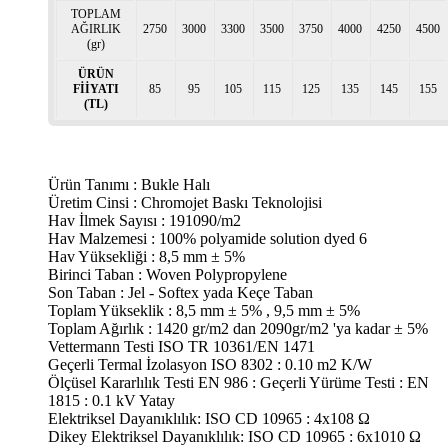
TOPLAM
AĞIRLIK
2750
3000
3300
3500
3750
4000
4250
4500
(gr)
ÜRÜN
FİİYATI
85
95
105
115
125
135
145
155
(TL)
Ürün Tanımı : Bukle Halı
Üretim Cinsi : Chromojet Baskı Teknolojisi
Hav İlmek Sayısı : 191090/m2
Hav Malzemesi : 100% polyamide solution dyed 6
Hav Yüksekliği : 8,5 mm ± 5%
Birinci Taban : Woven Polypropylene
Son Taban : Jel - Softex yada Keçe Taban
Toplam Yükseklik : 8,5 mm ± 5% , 9,5 mm ± 5%
Toplam Ağırlık : 1420 gr/m2 dan 2090gr/m2 'ya kadar ± 5%
Vettermann Testi ISO TR 10361/EN 1471
Geçerli Termal İzolasyon ISO 8302 : 0.10 m2 K/W
Ölçüsel Kararlılık Testi EN 986 : Geçerli Yürüme Testi : EN
1815 : 0.1 kV Yatay
Elektriksel Dayanıklılık: ISO CD 10965 : 4x108 Ω
Dikey Elektriksel Dayanıklılık: ISO CD 10965 : 6x1010 Ω