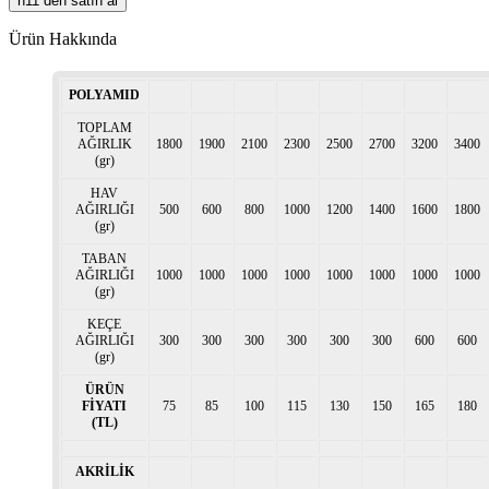
n11 den satın al
Ürün Hakkında
POLYAMID
TOPLAM
AĞIRLIK
1800
1900
2100
2300
2500
2700
3200
3400
(gr)
HAV
AĞIRLIĞI
500
600
800
1000
1200
1400
1600
1800
(gr)
TABAN
AĞIRLIĞI
1000
1000
1000
1000
1000
1000
1000
1000
(gr)
KEÇE
AĞIRLIĞI
300
300
300
300
300
300
600
600
(gr)
ÜRÜN
FİYATI
75
85
100
115
130
150
165
180
(TL)
AKRİLİK