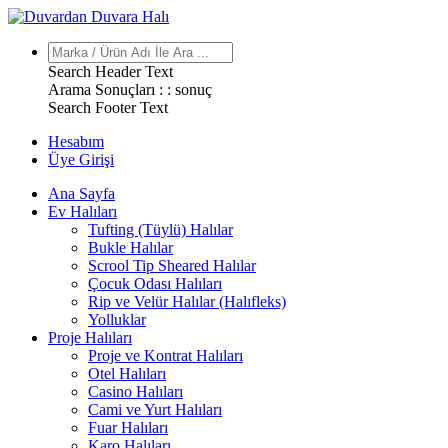
Search Header Text
Arama Sonuçları : :
sonuç
Search Footer Text
Hesabım
Üye Girişi
Ana Sayfa
Ev Halıları
Tufting (Tüylü) Halılar
Bukle Halılar
Scrool Tip Sheared Halılar
Çocuk Odası Halıları
Rip ve Velür Halılar (Halıfleks)
Yolluklar
Proje Halıları
Proje ve Kontrat Halıları
Otel Halıları
Casino Halıları
Cami ve Yurt Halıları
Fuar Halıları
Karo Halıları