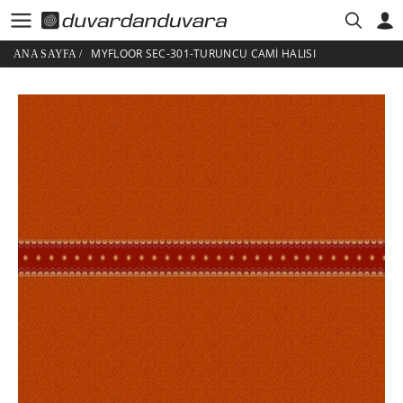
MYFLOOR SEC-301-TURUNCU CAMI HALISI
ANA SAYFA
/
HESABIM
ÜYE GIRIŞI