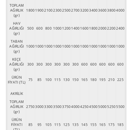
TOPLAM
AĞIRLIK
1800
1900
2100
2300
2500
2700
3200
3400
3600
3800
4000
(gr)
HAV
AĞIRLIĞI
500
600
800
1000
1200
1400
1600
1800
2000
2200
2400
(gr)
TABAN
AĞIRLIĞI
1000
1000
1000
1000
1000
1000
1000
1000
1000
1000
1000
(gr)
KEÇE
AĞIRLIĞI
300
300
300
300
300
300
600
600
600
600
600
(gr)
ÜRÜN
75
85
100
115
130
150
165
180
195
210
225
FİYATI (TL)
AKRİLİK
TOPLAM
AĞIRLIK
2750
3000
3300
3500
3750
4000
4250
4500
5000
5250
5500
(gr)
ÜRÜN
FİİYATI
85
95
105
115
125
135
145
155
165
175
185
(TL)