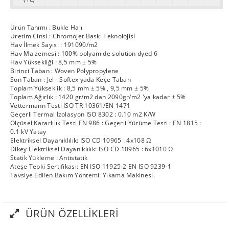
Ürün Tanımı : Bukle Halı
Üretim Cinsi : Chromojet Baskı Teknolojisi
Hav İlmek Sayısı : 191090/m2
Hav Malzemesi : 100% polyamide solution dyed 6
Hav Yüksekliği : 8,5 mm ± 5%
Birinci Taban : Woven Polypropylene
Son Taban : Jel - Softex yada Keçe Taban
Toplam Yükseklik : 8,5 mm ± 5% , 9,5 mm ± 5%
Toplam Ağırlık : 1420 gr/m2 dan 2090gr/m2 'ya kadar ± 5%
Vettermann Testi ISO TR 10361/EN 1471
Geçerli Termal İzolasyon ISO 8302 : 0.10 m2 K/W
Ölçüsel Kararlılık Testi EN 986 : Geçerli Yürüme Testi : EN 1815 :
0.1 kV Yatay
Elektriksel Dayanıklılık: ISO CD 10965 : 4x108 Ω
Dikey Elektriksel Dayanıklılık: ISO CD 10965 : 6x1010 Ω
Statik Yükleme : Antistatik
Ateşe Tepki Sertifikası: EN ISO 11925-2 EN ISO 9239-1
Tavsiye Edilen Bakım Yöntemi: Yıkama Makinesi.
ÜRÜN ÖZELLIKLERI