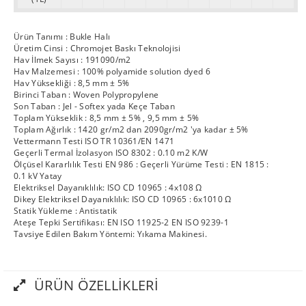
Ürün Tanımı : Bukle Halı
Üretim Cinsi : Chromojet Baskı Teknolojisi
Hav İlmek Sayısı : 191090/m2
Hav Malzemesi : 100% polyamide solution dyed 6
Hav Yüksekliği : 8,5 mm ± 5%
Birinci Taban : Woven Polypropylene
Son Taban : Jel - Softex yada Keçe Taban
Toplam Yükseklik : 8,5 mm ± 5% , 9,5 mm ± 5%
Toplam Ağırlık : 1420 gr/m2 dan 2090gr/m2 'ya kadar ± 5%
Vettermann Testi ISO TR 10361/EN 1471
Geçerli Termal İzolasyon ISO 8302 : 0.10 m2 K/W
Ölçüsel Kararlılık Testi EN 986 : Geçerli Yürüme Testi : EN 1815 :
0.1 kV Yatay
Elektriksel Dayanıklılık: ISO CD 10965 : 4x108 Ω
Dikey Elektriksel Dayanıklılık: ISO CD 10965 : 6x1010 Ω
Statik Yükleme : Antistatik
Ateşe Tepki Sertifikası: EN ISO 11925-2 EN ISO 9239-1
Tavsiye Edilen Bakım Yöntemi: Yıkama Makinesi.
ÜRÜN ÖZELLIKLERI