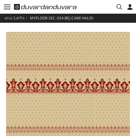
MYFLOOR SEC-334-BEJ CAMI HALISI
ANA SAYFA
/
HESABIM
ÜYE GIRIŞI