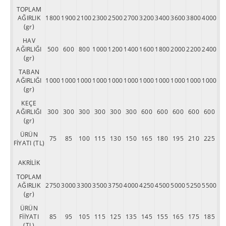
TOPLAM
AĞIRLIK
1800
1900
2100
2300
2500
2700
3200
3400
3600
3800
4000
(gr)
HAV
AĞIRLIĞI
500
600
800
1000
1200
1400
1600
1800
2000
2200
2400
(gr)
TABAN
AĞIRLIĞI
1000
1000
1000
1000
1000
1000
1000
1000
1000
1000
1000
(gr)
KEÇE
AĞIRLIĞI
300
300
300
300
300
300
600
600
600
600
600
(gr)
ÜRÜN
75
85
100
115
130
150
165
180
195
210
225
FİYATI (TL)
AKRİLİK
TOPLAM
AĞIRLIK
2750
3000
3300
3500
3750
4000
4250
4500
5000
5250
5500
(gr)
ÜRÜN
FİİYATI
85
95
105
115
125
135
145
155
165
175
185
(TL)