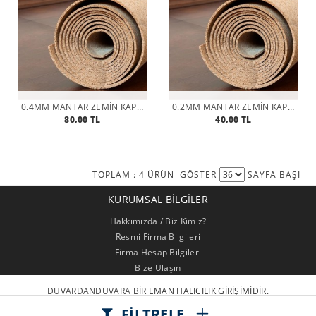
0.4MM MANTAR ZEMIN KAPLAMASI
0.2MM MANTAR ZEMIN KAPLAMASI
80,00 TL
40,00 TL
TOPLAM : 4 ÜRÜN
GÖSTER
SAYFA BAŞI
KURUMSAL BILGILER
Hakkımızda / Biz Kimiz?
Resmi Firma Bilgileri
Firma Hesap Bilgileri
Bize Ulaşın
DUVARDANDUVARA
BİR EMAN HALICILIK GİRİŞİMİDİR.
FİLTRELE