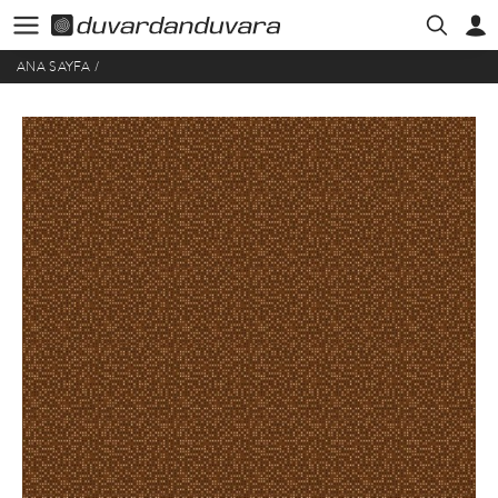
ANA SAYFA
/
HESABIM
ÜYE GIRIŞI
SAMUR GARDEN EXTRA 303 STANDART KONTRAT EV HALISI