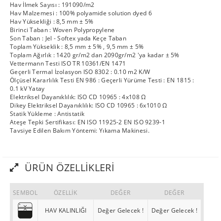
Hav İlmek Sayısı : 191090/m2
Hav Malzemesi : 100% polyamide solution dyed 6
Hav Yüksekliği : 8,5 mm ± 5%
Birinci Taban : Woven Polypropylene
Son Taban : Jel - Softex yada Keçe Taban
Toplam Yükseklik : 8,5 mm ± 5% , 9,5 mm ± 5%
Toplam Ağırlık : 1420 gr/m2 dan 2090gr/m2 'ya kadar ± 5%
Vettermann Testi ISO TR 10361/EN 1471
Geçerli Termal İzolasyon ISO 8302 : 0.10 m2 K/W
Ölçüsel Kararlılık Testi EN 986 : Geçerli Yürüme Testi : EN 1815 :
0.1 kV Yatay
Elektriksel Dayanıklılık: ISO CD 10965 : 4x108 Ω
Dikey Elektriksel Dayanıklılık: ISO CD 10965 : 6x1010 Ω
Statik Yükleme : Antistatik
Ateşe Tepki Sertifikası: EN ISO 11925-2 EN ISO 9239-1
Tavsiye Edilen Bakım Yöntemi: Yıkama Makinesi.
ÜRÜN ÖZELLIKLERI
SEMBOL
ÖZELLİK
DEĞER
DEĞER
HAV KALINLIĞI
Değer Gelecek !
Değer Gelecek !