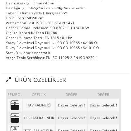
Hav Yüksekliği : 3mm - 4mm
Hav Ağırlığı : 542gr/m2 den 678gr/m2 'e kadar
Taban: Bitumen yada Fiberglass PVC
Ürün Ebatı : 50x50 cm
Vettermann Testi ISO TR 10361/EN 1471
Geçerli Termal İzolasyon ISO 8302 : 0.10 m2 K/W
Ölçüsel Kararlılık Testi EN 986
Geçerli Yürüme Testi : EN 1815 : 0.1 kV
Yatay Elektriksel Dayanıklılık: ISO CD 10965 : 4x108 Ω
Dikey Elektriksel Dayanıklılık: ISO CD 10965 : 6x1010 Ω
Statik Yükleme : Antistatik
Ateşe Tepki Sertifikası: EN ISO 11925-2 EN ISO 9239-1
ÜRÜN ÖZELLIKLERI
SEMBOL
ÖZELLİK
DEĞER
DEĞER
HAV KALINLIĞI
Değer Gelecek !
Değer Gelecek !
TOPLAM KALINLIK
Değer Gelecek !
Değer Gelecek !
TOPLAM AĞIRLIK
Değer Gelecek !
Değer Gelecek !